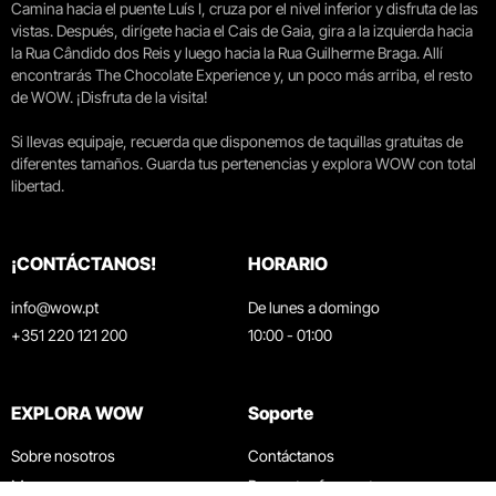
Camina hacia el puente Luís I, cruza por el nivel inferior y disfruta de las
vistas. Después, dirígete hacia el Cais de Gaia, gira a la izquierda hacia
la Rua Cândido dos Reis y luego hacia la Rua Guilherme Braga. Allí
encontrarás The Chocolate Experience y, un poco más arriba, el resto
de WOW. ¡Disfruta de la visita!
Si llevas equipaje, recuerda que disponemos de taquillas gratuitas de
diferentes tamaños. Guarda tus pertenencias y explora WOW con total
libertad.
¡CONTÁCTANOS!
HORARIO
info@wow.pt
De lunes a domingo
+351 220 121 200
10:00 - 01:00
EXPLORA WOW
Soporte
Sobre nosotros
Contáctanos
Museos
Preguntas frecuentes