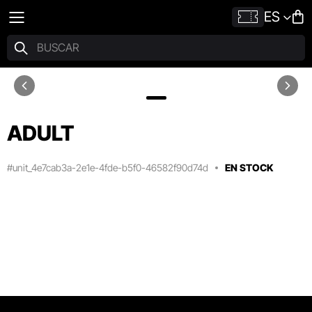
ES
ADULT
#unit_4e7cab3a-2e1e-4fde-b5f0-46582f90d74d
EN STOCK