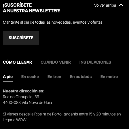
¡SUSCRÍBETE
Volver arriba
A NUESTRA NEWSLETTER!
Mantente al día de todas las novedades, eventos y ofertas.
SUSCRÍBETE
CÓMO LLEGAR
CUÁNDO VENIR
INSTALACIONES
A pie
En coche
En tren
En autobús
En metro
Nuestra dirección es:
Rua do Choupelo, 39
4400-088 Vila Nova de Gaia
Si vienes desde la Ribeira de Porto, tardarás entre 15 y 20 minutos en
llegar a WOW.