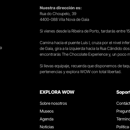
Nuestra dirección es:
Rua do Choupelo, 39
4400-088 Vila Nova de Gaia
Si vienes desde la Ribeira de Porto, tardarás entre 
Camina hacia el puente Luís I, cruza por el nivel infer
go
de Gaia, gira a la izquierda hacia la Rua Cândido dos
encontrarás The Chocolate Experience y, un poco más 
Si llevas equipaje, recuerda que disponemos de taqui
pertenencias y explora WOW con total libertad.
EXPLORA WOW
Sopor
Sobre nosotros
Contác
Museos
Pregunt
Agenda
Término
Noticias
Política