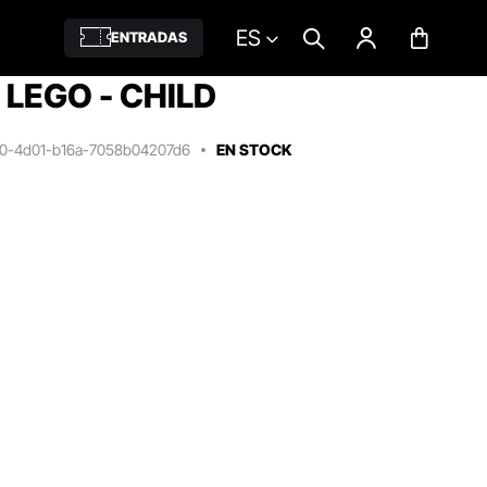
ES
ENTRADAS
LEGO - CHILD
20-4d01-b16a-7058b04207d6
EN STOCK