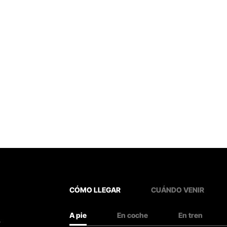
CÓMO LLEGAR
CUÁNDO VENIR
A pie
En coche
En tren
.