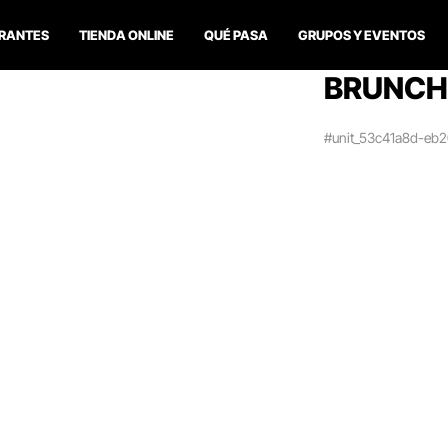
RANTES
TIENDA ONLINE
QUÉ PASA
GRUPOS Y EVENTOS
BRUNCH 
#unit_53c41a8d-eb