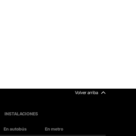
Volver arriba
INSTALACIONES
En autobús
En metro