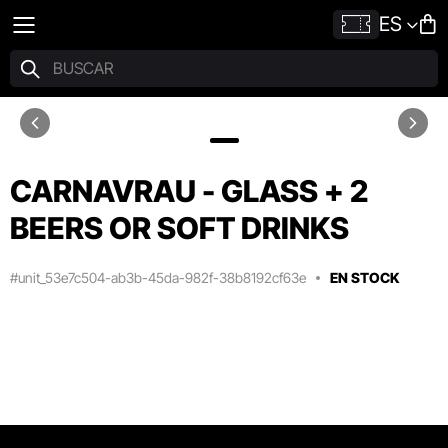
ES
CARNAVRAU - GLASS + 2
BEERS OR SOFT DRINKS
#unit_53e7c504-ab3b-45da-982f-38b8192cf63e
EN STOCK