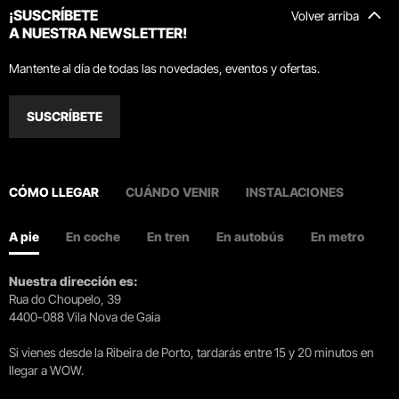
¡SUSCRÍBETE
Volver arriba
A NUESTRA NEWSLETTER!
Mantente al día de todas las novedades, eventos y ofertas.
SUSCRÍBETE
CÓMO LLEGAR
CUÁNDO VENIR
INSTALACIONES
A pie
En coche
En tren
En autobús
En metro
Nuestra dirección es:
Rua do Choupelo, 39
4400-088 Vila Nova de Gaia
Si vienes desde la Ribeira de Porto, tardarás entre 15 y 20 minutos en
llegar a WOW.