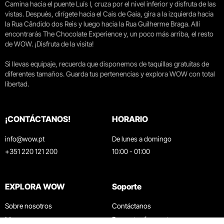
Camina hacia el puente Luís I, cruza por el nivel inferior y disfruta de las
vistas. Después, dirígete hacia el Cais de Gaia, gira a la izquierda hacia
la Rua Cândido dos Reis y luego hacia la Rua Guilherme Braga. Allí
encontrarás The Chocolate Experience y, un poco más arriba, el resto
de WOW. ¡Disfruta de la visita!
Si llevas equipaje, recuerda que disponemos de taquillas gratuitas de
diferentes tamaños. Guarda tus pertenencias y explora WOW con total
libertad.
¡CONTÁCTANOS!
HORARIO
info@wow.pt
De lunes a domingo
+351 220 121 200
10:00 - 01:00
EXPLORA WOW
Soporte
Sobre nosotros
Contáctanos
Museos
Preguntas frecuentes