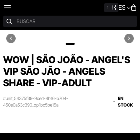
ES
WOW | SÃO JOÃO - ANGEL'S
VIP SÃO JÃO - ANGELS
SHARE - VIP-ADULT
#unit_54375f39-9ced-4b16-b704-
EN
450e0a53c390_op1bc5be15a
STOCK