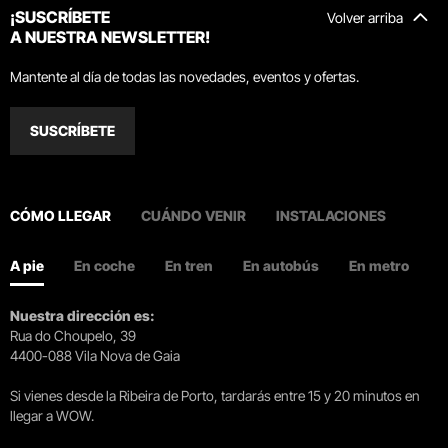
¡SUSCRÍBETE
Volver arriba
A NUESTRA NEWSLETTER!
Mantente al día de todas las novedades, eventos y ofertas.
SUSCRÍBETE
CÓMO LLEGAR
CUÁNDO VENIR
INSTALACIONES
A pie
En coche
En tren
En autobús
En metro
Nuestra dirección es:
Rua do Choupelo, 39
4400-088 Vila Nova de Gaia
Si vienes desde la Ribeira de Porto, tardarás entre 15 y 20 minutos en
llegar a WOW.