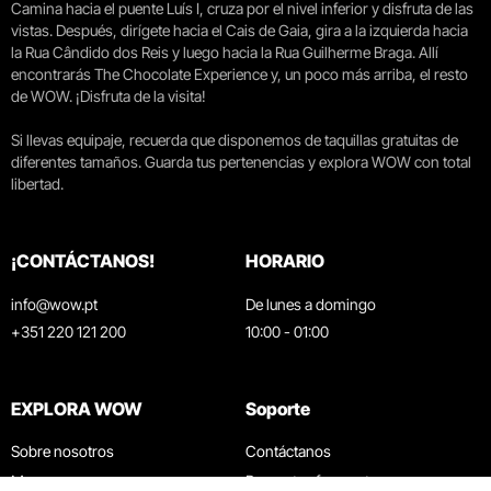
Camina hacia el puente Luís I, cruza por el nivel inferior y disfruta de las
vistas. Después, dirígete hacia el Cais de Gaia, gira a la izquierda hacia
la Rua Cândido dos Reis y luego hacia la Rua Guilherme Braga. Allí
encontrarás The Chocolate Experience y, un poco más arriba, el resto
de WOW. ¡Disfruta de la visita!
Si llevas equipaje, recuerda que disponemos de taquillas gratuitas de
diferentes tamaños. Guarda tus pertenencias y explora WOW con total
libertad.
¡CONTÁCTANOS!
HORARIO
info@wow.pt
De lunes a domingo
+351 220 121 200
10:00 - 01:00
EXPLORA WOW
Soporte
Sobre nosotros
Contáctanos
Museos
Preguntas frecuentes