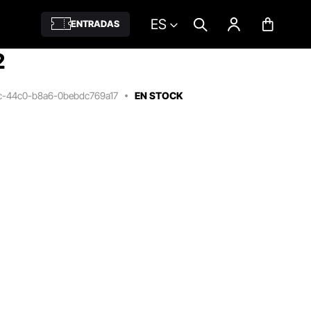
ES
ENTRADAS
2
4c-44c0-b8a6-0bebdc769a17
EN STOCK