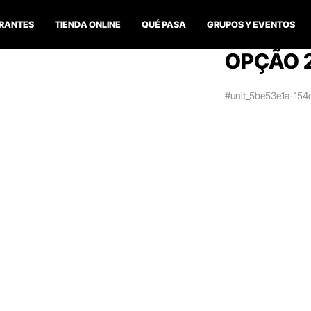
RANTES
TIENDA ONLINE
QUÉ PASA
GRUPOS Y EVENTOS
OPÇÃO 
#unit_5be53e1a-15