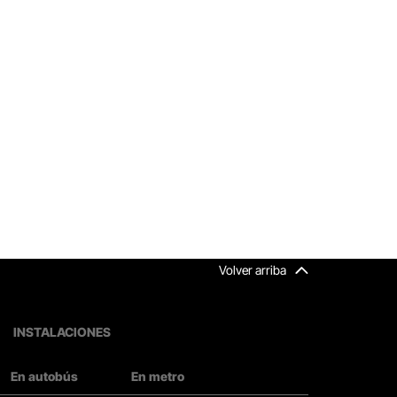
Volver arriba
INSTALACIONES
En autobús
En metro