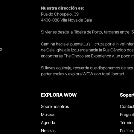
Nuestra dirección es:
Rua do Choupelo, 39
4400-088 Vila Nova de Gaia
Si vienes desde la Ribeira de Porto, tardarás entre 
Camina hacia el puente Luís I, cruza por el nivel infer
go
de Gaia, gira a la izquierda hacia la Rua Cândido dos
encontrarás The Chocolate Experience y, un poco más 
Si llevas equipaje, recuerda que disponemos de taqui
pertenencias y explora WOW con total libertad.
EXPLORA WOW
Sopor
Sobre nosotros
Contác
Museos
Pregunt
Agenda
Término
Noticias
Política