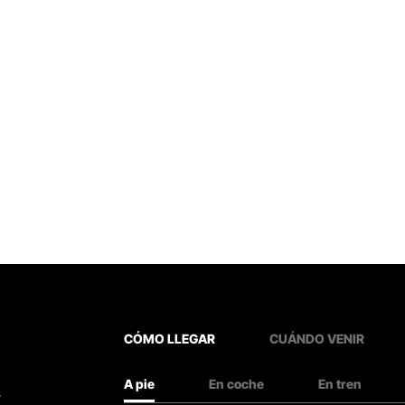
CÓMO LLEGAR
CUÁNDO VENIR
A pie
En coche
En tren
.