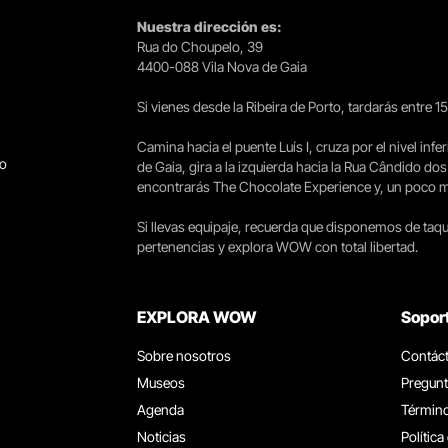
Nuestra dirección es:
Rua do Choupelo, 39
4400-088 Vila Nova de Gaia
Si vienes desde la Ribeira de Porto, tardarás entre 
Camina hacia el puente Luís I, cruza por el nivel infer
go
de Gaia, gira a la izquierda hacia la Rua Cândido dos
encontrarás The Chocolate Experience y, un poco más 
Si llevas equipaje, recuerda que disponemos de taqui
pertenencias y explora WOW con total libertad.
EXPLORA WOW
Sopor
Sobre nosotros
Contác
Museos
Pregunt
Agenda
Término
Noticias
Política