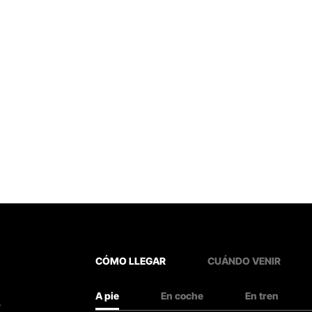
CÓMO LLEGAR
CUÁNDO VENIR
A pie
En coche
En tren
.