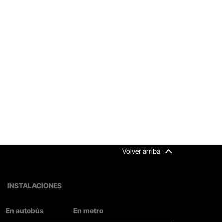
Volver arriba
INSTALACIONES
En autobús
En metro