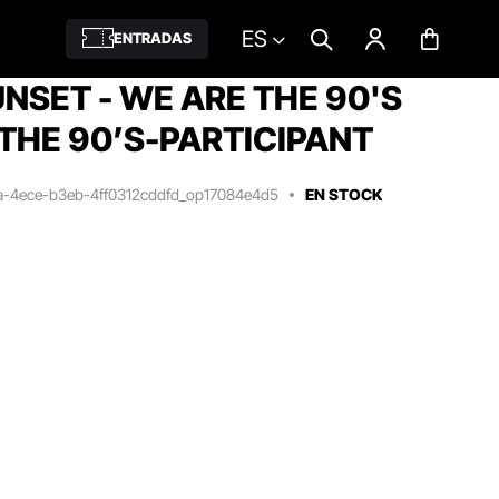
ES
ENTRADAS
SET - WE ARE THE 90'S
THE 90’S-PARTICIPANT
4a-4ece-b3eb-4ff0312cddfd_op17084e4d5
EN STOCK