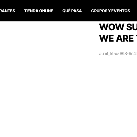
RANTES
TIENDA ONLINE
QUÉ PASA
GRUPOS Y EVENTOS
WOW SUN
WE ARE 
#unit_5f5d08f8-6c