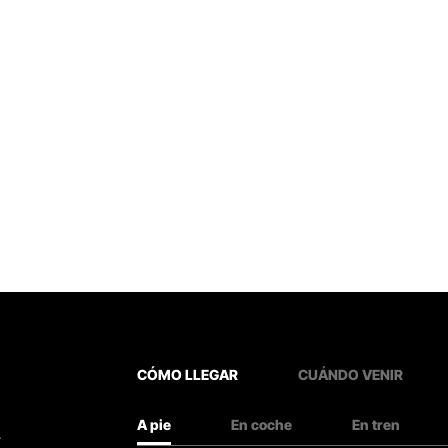
CÓMO LLEGAR
CUÁNDO VENIR
A pie
En coche
En tren
.