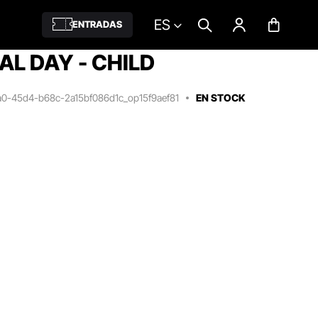
ES
ENTRADAS
L DAY - CHILD
a0-45d4-b68c-2a15bf086d1c_op15f9aef81
EN STOCK