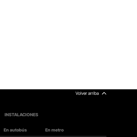
Volver arriba
INSTALACIONES
En autobús
En metro