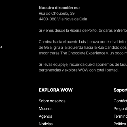
Nuestra dirección es:
Rua do Choupelo, 39
4400-088 Vila Nova de Gaia
Si vienes desde la Ribeira de Porto, tardarás entre 
Camina hacia el puente Luís I, cruza por el nivel infer
go
de Gaia, gira a la izquierda hacia la Rua Cândido dos
encontrarás The Chocolate Experience y, un poco más 
Si llevas equipaje, recuerda que disponemos de taqui
pertenencias y explora WOW con total libertad.
EXPLORA WOW
Sopor
Sobre nosotros
Contác
Museos
Pregunt
Agenda
Término
Noticias
Política