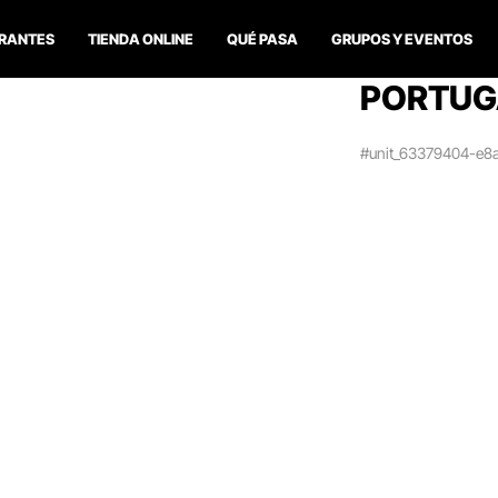
RANTES
TIENDA ONLINE
QUÉ PASA
GRUPOS Y EVENTOS
PORTUGA
#unit_63379404-e8