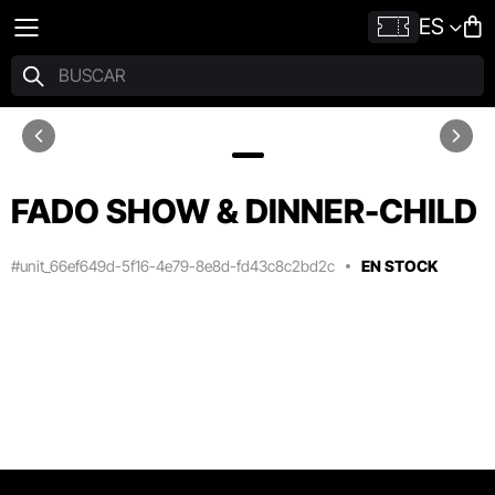
ES
FADO SHOW & DINNER-CHILD
#unit_66ef649d-5f16-4e79-8e8d-fd43c8c2bd2c
EN STOCK