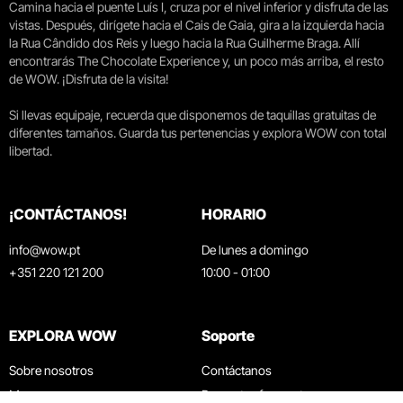
Camina hacia el puente Luís I, cruza por el nivel inferior y disfruta de las
vistas. Después, dirígete hacia el Cais de Gaia, gira a la izquierda hacia
la Rua Cândido dos Reis y luego hacia la Rua Guilherme Braga. Allí
encontrarás The Chocolate Experience y, un poco más arriba, el resto
de WOW. ¡Disfruta de la visita!
Si llevas equipaje, recuerda que disponemos de taquillas gratuitas de
diferentes tamaños. Guarda tus pertenencias y explora WOW con total
libertad.
¡CONTÁCTANOS!
HORARIO
info@wow.pt
De lunes a domingo
+351 220 121 200
10:00 - 01:00
EXPLORA WOW
Soporte
Sobre nosotros
Contáctanos
Museos
Preguntas frecuentes