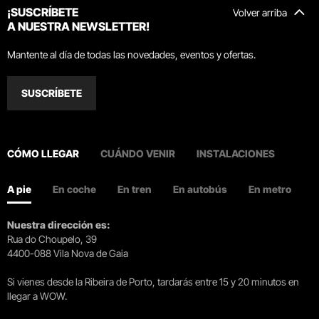
¡SUSCRÍBETE
Volver arriba
A NUESTRA NEWSLETTER!
Mantente al día de todas las novedades, eventos y ofertas.
SUSCRÍBETE
CÓMO LLEGAR
CUÁNDO VENIR
INSTALACIONES
A pie
En coche
En tren
En autobús
En metro
Nuestra dirección es:
Rua do Choupelo, 39
4400-088 Vila Nova de Gaia
Si vienes desde la Ribeira de Porto, tardarás entre 15 y 20 minutos en
llegar a WOW.