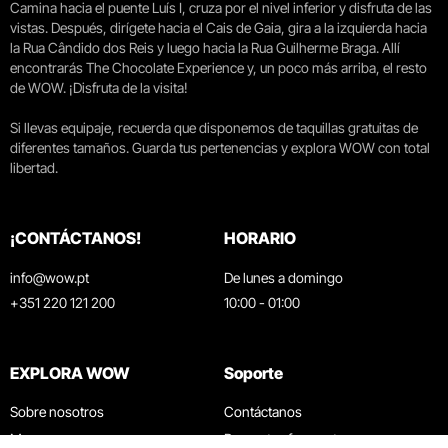
Camina hacia el puente Luís I, cruza por el nivel inferior y disfruta de las
vistas. Después, dirígete hacia el Cais de Gaia, gira a la izquierda hacia
la Rua Cândido dos Reis y luego hacia la Rua Guilherme Braga. Allí
encontrarás The Chocolate Experience y, un poco más arriba, el resto
de WOW. ¡Disfruta de la visita!
Si llevas equipaje, recuerda que disponemos de taquillas gratuitas de
diferentes tamaños. Guarda tus pertenencias y explora WOW con total
libertad.
¡CONTÁCTANOS!
HORARIO
info@wow.pt
De lunes a domingo
+351 220 121 200
10:00 - 01:00
EXPLORA WOW
Soporte
Sobre nosotros
Contáctanos
Museos
Preguntas frecuentes