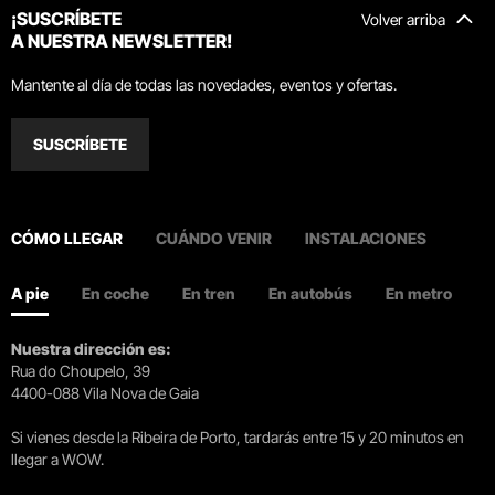
¡SUSCRÍBETE
Volver arriba
A NUESTRA NEWSLETTER!
Mantente al día de todas las novedades, eventos y ofertas.
SUSCRÍBETE
CÓMO LLEGAR
CUÁNDO VENIR
INSTALACIONES
A pie
En coche
En tren
En autobús
En metro
Nuestra dirección es:
Rua do Choupelo, 39
4400-088 Vila Nova de Gaia
Si vienes desde la Ribeira de Porto, tardarás entre 15 y 20 minutos en
llegar a WOW.