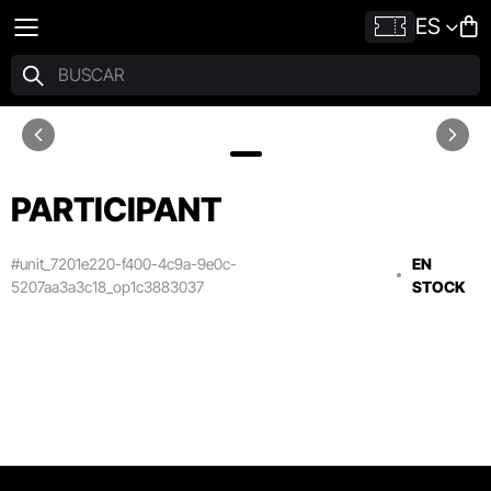
ES
PARTICIPANT
#unit_7201e220-f400-4c9a-9e0c-
EN
5207aa3a3c18_op1c3883037
STOCK