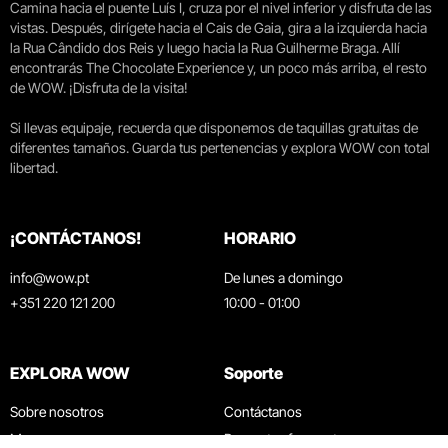
Camina hacia el puente Luís I, cruza por el nivel inferior y disfruta de las
vistas. Después, dirígete hacia el Cais de Gaia, gira a la izquierda hacia
la Rua Cândido dos Reis y luego hacia la Rua Guilherme Braga. Allí
encontrarás The Chocolate Experience y, un poco más arriba, el resto
de WOW. ¡Disfruta de la visita!
Si llevas equipaje, recuerda que disponemos de taquillas gratuitas de
diferentes tamaños. Guarda tus pertenencias y explora WOW con total
libertad.
¡CONTÁCTANOS!
HORARIO
info@wow.pt
De lunes a domingo
+351 220 121 200
10:00 - 01:00
EXPLORA WOW
Soporte
Sobre nosotros
Contáctanos
Museos
Preguntas frecuentes