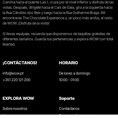
Camina hacia el puente Luís I, cruza por el nivel inferior y disfruta de las
vistas. Después, dirígete hacia el Cais de Gaia, gira a la izquierda hacia
la Rua Cândido dos Reis y luego hacia la Rua Guilherme Braga. Allí
encontrarás The Chocolate Experience y, un poco más arriba, el resto
de WOW. ¡Disfruta de la visita!
Si llevas equipaje, recuerda que disponemos de taquillas gratuitas de
diferentes tamaños. Guarda tus pertenencias y explora WOW con total
libertad.
¡CONTÁCTANOS!
HORARIO
info@wow.pt
De lunes a domingo
+351 220 121 200
10:00 - 01:00
EXPLORA WOW
Soporte
Sobre nosotros
Contáctanos
Museos
Preguntas frecuentes