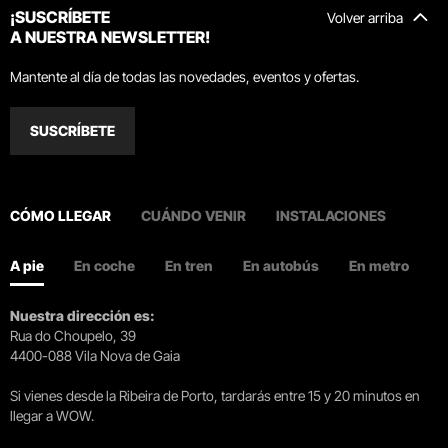
¡SUSCRÍBETE
Volver arriba
A NUESTRA NEWSLETTER!
Mantente al día de todas las novedades, eventos y ofertas.
SUSCRÍBETE
CÓMO LLEGAR
CUÁNDO VENIR
INSTALACIONES
A pie
En coche
En tren
En autobús
En metro
Nuestra dirección es:
Rua do Choupelo, 39
4400-088 Vila Nova de Gaia
Si vienes desde la Ribeira de Porto, tardarás entre 15 y 20 minutos en
llegar a WOW.