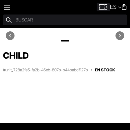
ES
CHILD
#unit_728a2fe5-fa2b-46eb-807b-b44babdf127b
EN STOCK