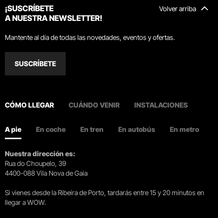
¡SUSCRÍBETE
Volver arriba
A NUESTRA NEWSLETTER!
Mantente al día de todas las novedades, eventos y ofertas.
SUSCRÍBETE
CÓMO LLEGAR
CUÁNDO VENIR
INSTALACIONES
A pie
En coche
En tren
En autobús
En metro
Nuestra dirección es:
Rua do Choupelo, 39
4400-088 Vila Nova de Gaia
Si vienes desde la Ribeira de Porto, tardarás entre 15 y 20 minutos en
llegar a WOW.