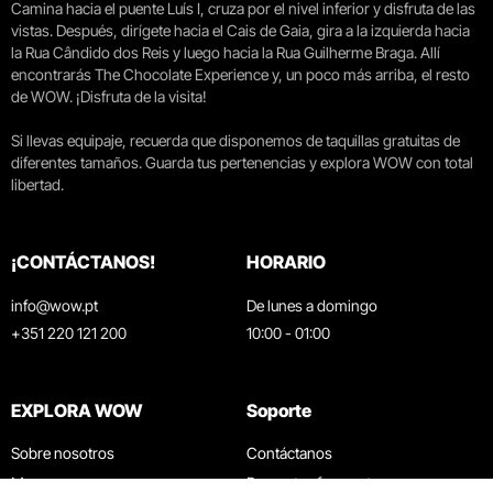
Camina hacia el puente Luís I, cruza por el nivel inferior y disfruta de las
vistas. Después, dirígete hacia el Cais de Gaia, gira a la izquierda hacia
la Rua Cândido dos Reis y luego hacia la Rua Guilherme Braga. Allí
encontrarás The Chocolate Experience y, un poco más arriba, el resto
de WOW. ¡Disfruta de la visita!
Si llevas equipaje, recuerda que disponemos de taquillas gratuitas de
diferentes tamaños. Guarda tus pertenencias y explora WOW con total
libertad.
¡CONTÁCTANOS!
HORARIO
info@wow.pt
De lunes a domingo
+351 220 121 200
10:00 - 01:00
EXPLORA WOW
Soporte
Sobre nosotros
Contáctanos
Museos
Preguntas frecuentes