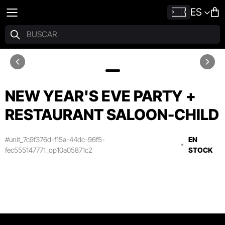
ES
NEW YEAR'S EVE PARTY +
RESTAURANT SALOON-CHILD
#unit_7c9f376d-f15a-44dc-96f5-
EN
fec555147771_op10a05871c2
STOCK