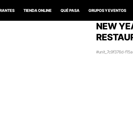
RANTES
TIENDA ONLINE
QUÉ PASA
GRUPOS Y EVENTOS
NEW YEA
RESTAUR
#unit_7c9f376d-f15