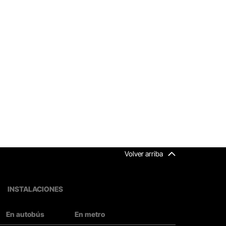
Volver arriba
INSTALACIONES
En autobús
En metro