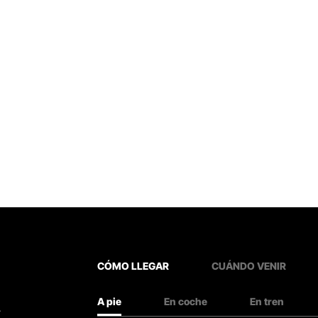
CÓMO LLEGAR
CUÁNDO VENIR
A pie
En coche
En tren
.