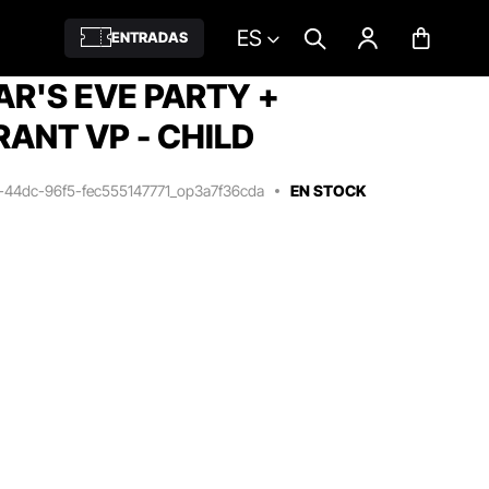
ES
ENTRADAS
R'S EVE PARTY +
ANT VP - CHILD
a-44dc-96f5-fec555147771_op3a7f36cda
EN STOCK