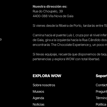
Nuestra dirección es:
Rua do Choupelo, 39
4400-088 Vila Nova de Gaia
Si vienes desde la Ribeira de Porto, tardarás entre 
Camina hacia el puente Luís I, cruza por el nivel infer
go
de Gaia, gira a la izquierda hacia la Rua Cândido dos
encontrarás The Chocolate Experience y, un poco más 
Si llevas equipaje, recuerda que disponemos de taqui
pertenencias y explora WOW con total libertad.
EXPLORA WOW
Sopor
Sobre nosotros
Contác
Museos
Pregunt
Agenda
Término
Noticias
Política