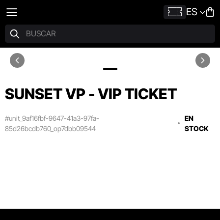
ES
SUNSET VP - VIP TICKET
#unit_9af16fbf-9647-41a3-97fa-
EN
85d26bcdb760_op7dbb09544
STOCK