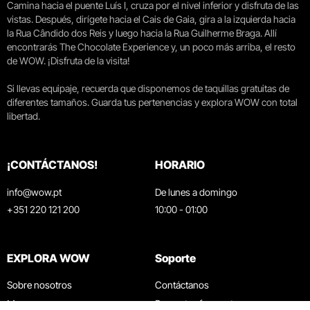
Camina hacia el puente Luís I, cruza por el nivel inferior y disfruta de las
vistas. Después, dirígete hacia el Cais de Gaia, gira a la izquierda hacia
la Rua Cândido dos Reis y luego hacia la Rua Guilherme Braga. Allí
encontrarás The Chocolate Experience y, un poco más arriba, el resto
de WOW. ¡Disfruta de la visita!
Si llevas equipaje, recuerda que disponemos de taquillas gratuitas de
diferentes tamaños. Guarda tus pertenencias y explora WOW con total
libertad.
¡CONTÁCTANOS!
HORARIO
info@wow.pt
De lunes a domingo
+351 220 121 200
10:00 - 01:00
EXPLORA WOW
Soporte
Sobre nosotros
Contáctanos
Museos
Preguntas frecuentes