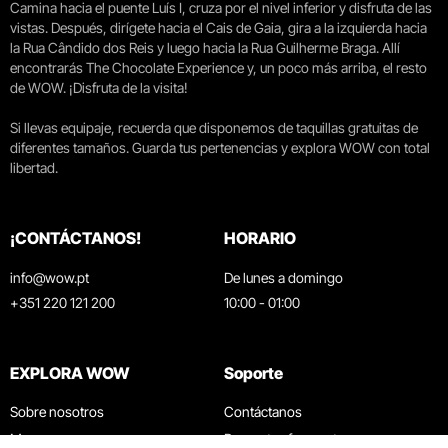
Camina hacia el puente Luís I, cruza por el nivel inferior y disfruta de las
vistas. Después, dirígete hacia el Cais de Gaia, gira a la izquierda hacia
la Rua Cândido dos Reis y luego hacia la Rua Guilherme Braga. Allí
encontrarás The Chocolate Experience y, un poco más arriba, el resto
de WOW. ¡Disfruta de la visita!
Si llevas equipaje, recuerda que disponemos de taquillas gratuitas de
diferentes tamaños. Guarda tus pertenencias y explora WOW con total
libertad.
¡CONTÁCTANOS!
HORARIO
info@wow.pt
De lunes a domingo
+351 220 121 200
10:00 - 01:00
EXPLORA WOW
Soporte
Sobre nosotros
Contáctanos
Museos
Preguntas frecuentes