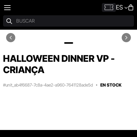
ES
HALLOWEEN DINNER VP -
CRIANÇA
#unit_ab4f6687-7c8a-4ae2-a960-7641128ade5d
EN STOCK