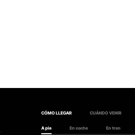
CÓMO LLEGAR
CUÁNDO VENIR
A pie
En coche
En tren
.