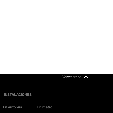
Volver arriba
INSTALACIONES
En autobús
En metro