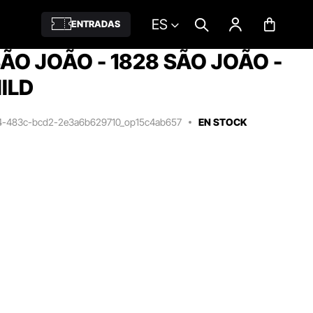
ES
ENTRADAS
ÃO JOÃO - 1828 SÃO JOÃO -
ILD
d4-483c-bcd2-2e3a6b629710_op15c4ab657
EN STOCK