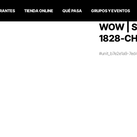
RANTES
TIENDA ONLINE
QUÉ PASA
GRUPOS Y EVENTOS
WOW | S
1828-CH
#unit_b7e2e1a9-7e