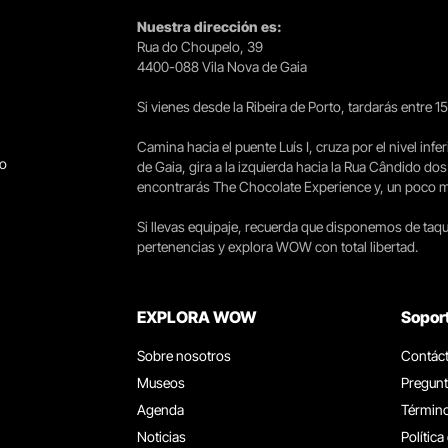
Nuestra dirección es:
Rua do Choupelo, 39
4400-088 Vila Nova de Gaia
Si vienes desde la Ribeira de Porto, tardarás entre 
Camina hacia el puente Luís I, cruza por el nivel infer
go
de Gaia, gira a la izquierda hacia la Rua Cândido dos
encontrarás The Chocolate Experience y, un poco más 
Si llevas equipaje, recuerda que disponemos de taqui
pertenencias y explora WOW con total libertad.
EXPLORA WOW
Sopor
Sobre nosotros
Contác
Museos
Pregunt
Agenda
Término
Noticias
Política