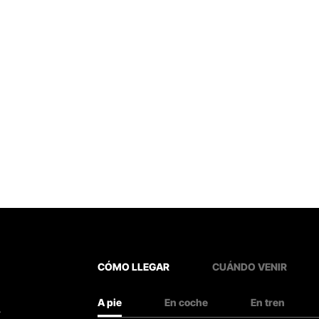
CÓMO LLEGAR
CUÁNDO VENIR
A pie
En coche
En tren
.