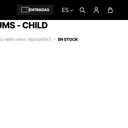
ES
ENTRADAS
MS - CHILD
52-489d-94bd-7db01aa109c3
EN STOCK