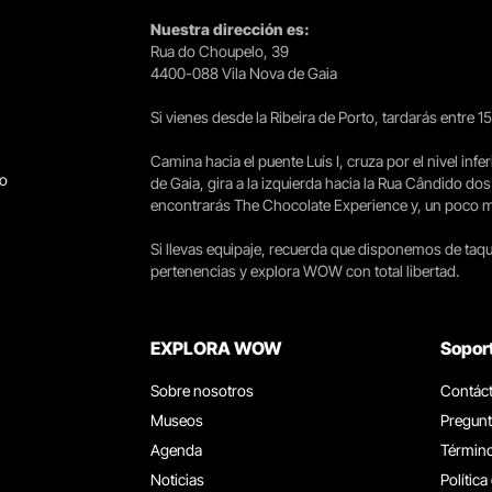
Nuestra dirección es:
Rua do Choupelo, 39
4400-088 Vila Nova de Gaia
Si vienes desde la Ribeira de Porto, tardarás entre 
Camina hacia el puente Luís I, cruza por el nivel infer
go
de Gaia, gira a la izquierda hacia la Rua Cândido dos
encontrarás The Chocolate Experience y, un poco más 
Si llevas equipaje, recuerda que disponemos de taqui
pertenencias y explora WOW con total libertad.
EXPLORA WOW
Sopor
Sobre nosotros
Contác
Museos
Pregunt
Agenda
Término
Noticias
Política