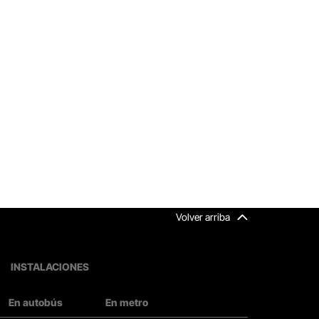
Volver arriba
INSTALACIONES
En autobús
En metro