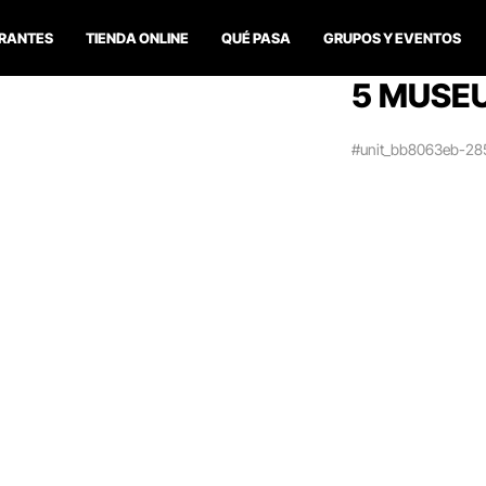
RANTES
TIENDA ONLINE
QUÉ PASA
GRUPOS Y EVENTOS
5 MUSEU
#unit_bb8063eb-28