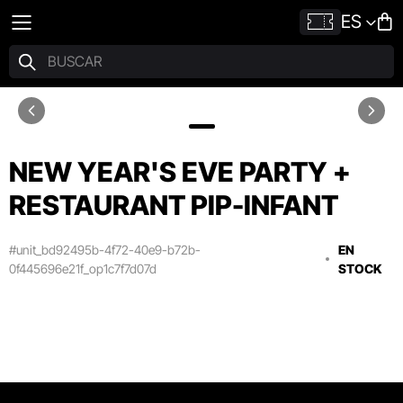
ES
NEW YEAR'S EVE PARTY +
RESTAURANT PIP-INFANT
#unit_bd92495b-4f72-40e9-b72b-
EN
0f445696e21f_op1c7f7d07d
STOCK