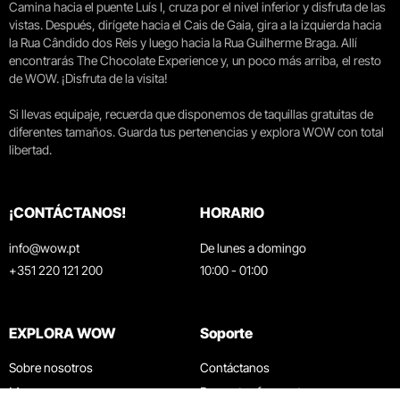
Camina hacia el puente Luís I, cruza por el nivel inferior y disfruta de las
vistas. Después, dirígete hacia el Cais de Gaia, gira a la izquierda hacia
la Rua Cândido dos Reis y luego hacia la Rua Guilherme Braga. Allí
encontrarás The Chocolate Experience y, un poco más arriba, el resto
de WOW. ¡Disfruta de la visita!
Si llevas equipaje, recuerda que disponemos de taquillas gratuitas de
diferentes tamaños. Guarda tus pertenencias y explora WOW con total
libertad.
¡CONTÁCTANOS!
HORARIO
info@wow.pt
De lunes a domingo
+351 220 121 200
10:00 - 01:00
EXPLORA WOW
Soporte
Sobre nosotros
Contáctanos
Museos
Preguntas frecuentes