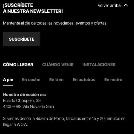
¡SUSCRÍBETE
Volver arriba
A NUESTRA NEWSLETTER!
Mantente al día de todas las novedades, eventos y ofertas.
SUSCRÍBETE
CÓMO LLEGAR
CUÁNDO VENIR
INSTALACIONES
A pie
En coche
En tren
En autobús
En metro
Nuestra dirección es:
Rua do Choupelo, 39
4400-088 Vila Nova de Gaia
Si vienes desde la Ribeira de Porto, tardarás entre 15 y 20 minutos en
llegar a WOW.