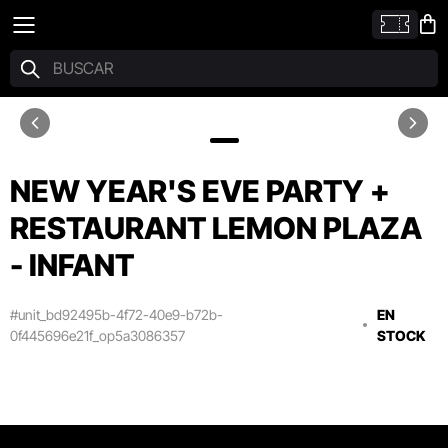
NEW YEAR'S EVE PARTY +
RESTAURANT LEMON PLAZA
- INFANT
#unit_bd92495b-4f72-40e9-b72b-
EN
0f445696e21f_op5a3086357
STOCK