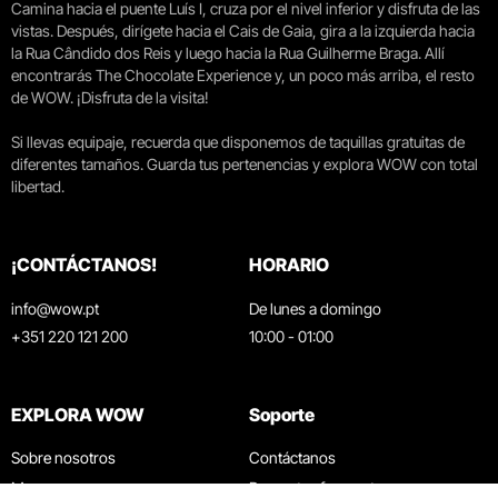
Camina hacia el puente Luís I, cruza por el nivel inferior y disfruta de las
vistas. Después, dirígete hacia el Cais de Gaia, gira a la izquierda hacia
la Rua Cândido dos Reis y luego hacia la Rua Guilherme Braga. Allí
encontrarás The Chocolate Experience y, un poco más arriba, el resto
de WOW. ¡Disfruta de la visita!
Si llevas equipaje, recuerda que disponemos de taquillas gratuitas de
diferentes tamaños. Guarda tus pertenencias y explora WOW con total
libertad.
¡CONTÁCTANOS!
HORARIO
info@wow.pt
De lunes a domingo
+351 220 121 200
10:00 - 01:00
EXPLORA WOW
Soporte
Sobre nosotros
Contáctanos
Museos
Preguntas frecuentes