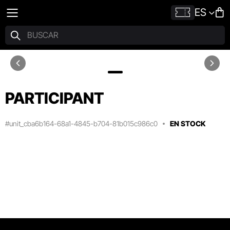
ES
PARTICIPANT
#unit_cba6b164-68a1-4845-b704-81b015c986c0
EN STOCK