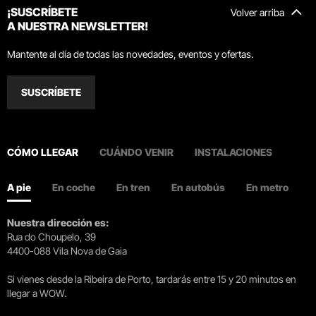
¡SUSCRÍBETE
Volver arriba
A NUESTRA NEWSLETTER!
Mantente al día de todas las novedades, eventos y ofertas.
SUSCRÍBETE
CÓMO LLEGAR
CUÁNDO VENIR
INSTALACIONES
A pie
En coche
En tren
En autobús
En metro
Nuestra dirección es:
Rua do Choupelo, 39
4400-088 Vila Nova de Gaia
Si vienes desde la Ribeira de Porto, tardarás entre 15 y 20 minutos en
llegar a WOW.