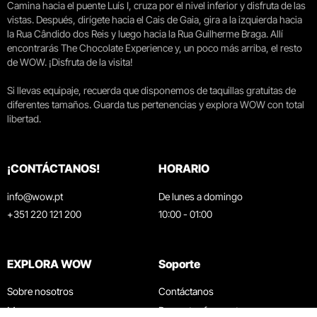
Camina hacia el puente Luís I, cruza por el nivel inferior y disfruta de las
vistas. Después, dirígete hacia el Cais de Gaia, gira a la izquierda hacia
la Rua Cândido dos Reis y luego hacia la Rua Guilherme Braga. Allí
encontrarás The Chocolate Experience y, un poco más arriba, el resto
de WOW. ¡Disfruta de la visita!
Si llevas equipaje, recuerda que disponemos de taquillas gratuitas de
diferentes tamaños. Guarda tus pertenencias y explora WOW con total
libertad.
¡CONTÁCTANOS!
HORARIO
info@wow.pt
De lunes a domingo
+351 220 121 200
10:00 - 01:00
EXPLORA WOW
Soporte
Sobre nosotros
Contáctanos
Museos
Preguntas frecuentes