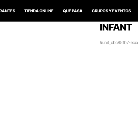
RANTES
TIENDA ONLINE
QUÉ PASA
GRUPOS Y EVENTOS
INFANT
#unit_cbc851b7-ec