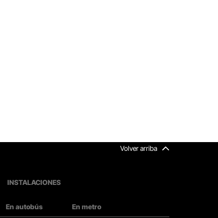
Volver arriba
INSTALACIONES
En autobús
En metro