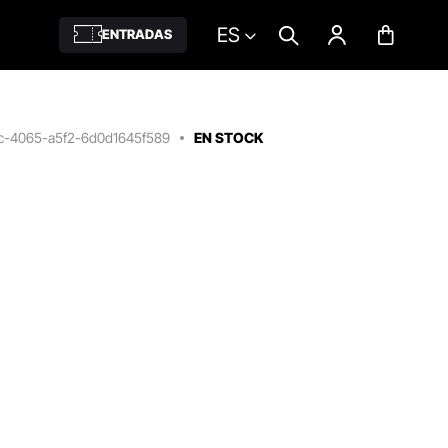
ES
ENTRADAS
cc-4065-a5f2-6d0d1645f589
EN STOCK