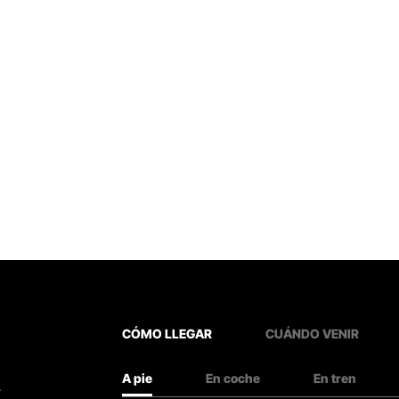
CÓMO LLEGAR
CUÁNDO VENIR
A pie
En coche
En tren
.