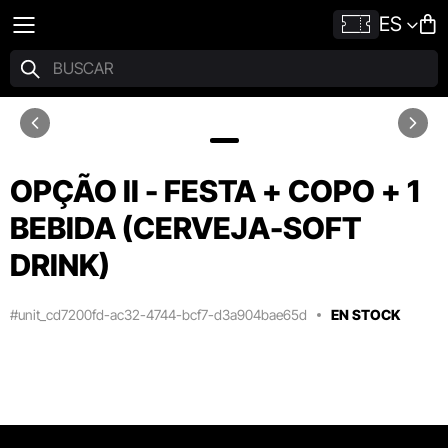
ES
OPÇÃO II - FESTA + COPO + 1
BEBIDA (CERVEJA-SOFT
DRINK)
#unit_cd7200fd-ac32-4744-bcf7-d3a904bae65d
EN STOCK