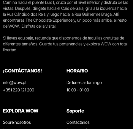
Camina hacia el puente Luís I, cruza por el nivel inferior y disfruta de las
vistas. Después, dirígete hacia el Cais de Gaia, gira a la izquierda hacia
la Rua Cândido dos Reis y luego hacia la Rua Guilherme Braga. Allí
encontrarás The Chocolate Experience y, un poco más arriba, el resto
de WOW. ¡Disfruta de la visita!
Si llevas equipaje, recuerda que disponemos de taquillas gratuitas de
diferentes tamaños. Guarda tus pertenencias y explora WOW con total
libertad.
¡CONTÁCTANOS!
HORARIO
info@wow.pt
De lunes a domingo
+351 220 121 200
10:00 - 01:00
EXPLORA WOW
Soporte
Sobre nosotros
Contáctanos
Museos
Preguntas frecuentes