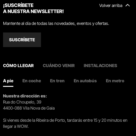
¡SUSCRÍBETE
Volver arriba
A NUESTRA NEWSLETTER!
Mantente al día de todas las novedades, eventos y ofertas.
SUSCRÍBETE
CÓMO LLEGAR
CUÁNDO VENIR
INSTALACIONES
A pie
En coche
En tren
En autobús
En metro
Nuestra dirección es:
Rua do Choupelo, 39
4400-088 Vila Nova de Gaia
Si vienes desde la Ribeira de Porto, tardarás entre 15 y 20 minutos en
llegar a WOW.