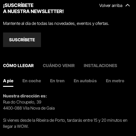
¡SUSCRÍBETE
Volver arriba
A NUESTRA NEWSLETTER!
Mantente al día de todas las novedades, eventos y ofertas.
SUSCRÍBETE
CÓMO LLEGAR
CUÁNDO VENIR
INSTALACIONES
A pie
En coche
En tren
En autobús
En metro
Nuestra dirección es:
Rua do Choupelo, 39
4400-088 Vila Nova de Gaia
Si vienes desde la Ribeira de Porto, tardarás entre 15 y 20 minutos en
llegar a WOW.