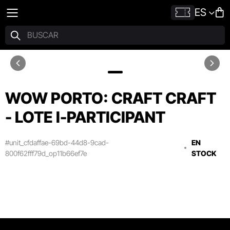
ES
WOW PORTO: CRAFT CRAFT
- LOTE I-PARTICIPANT
#unit_cfdaffae-69bd-44d8-9cad-
EN
800f62fff79d_op11b66ef7e
STOCK