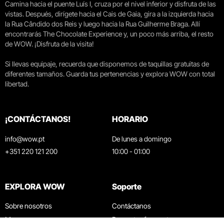
Camina hacia el puente Luís I, cruza por el nivel inferior y disfruta de las
vistas. Después, dirígete hacia el Cais de Gaia, gira a la izquierda hacia
la Rua Cândido dos Reis y luego hacia la Rua Guilherme Braga. Allí
encontrarás The Chocolate Experience y, un poco más arriba, el resto
de WOW. ¡Disfruta de la visita!
Si llevas equipaje, recuerda que disponemos de taquillas gratuitas de
diferentes tamaños. Guarda tus pertenencias y explora WOW con total
libertad.
¡CONTÁCTANOS!
HORARIO
info@wow.pt
De lunes a domingo
+351 220 121 200
10:00 - 01:00
EXPLORA WOW
Soporte
Sobre nosotros
Contáctanos
Museos
Preguntas frecuentes