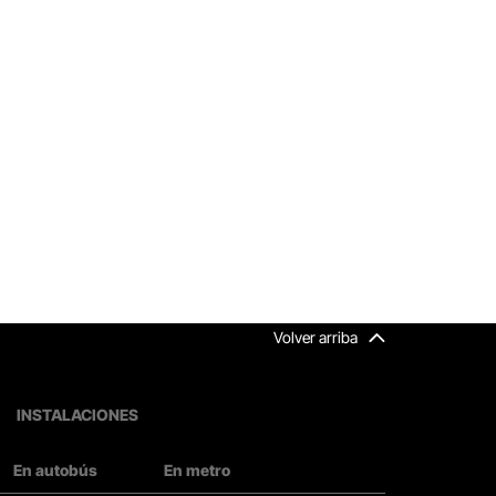
Volver arriba
INSTALACIONES
En autobús
En metro