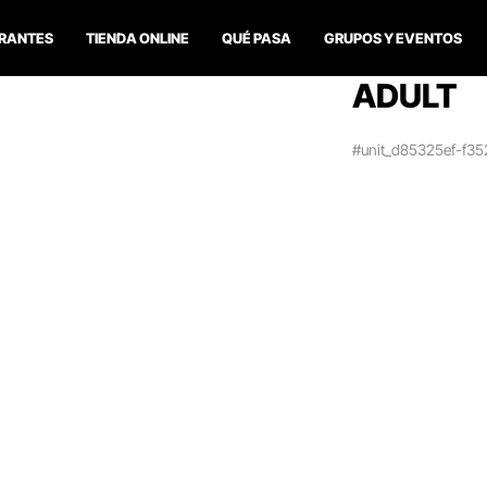
RANTES
TIENDA ONLINE
QUÉ PASA
GRUPOS Y EVENTOS
ADULT
#unit_d85325ef-f3