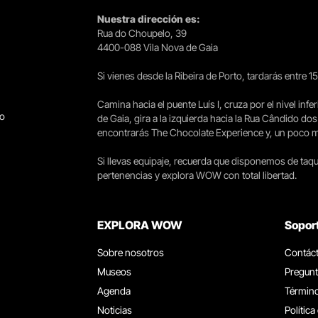
Nuestra dirección es:
Rua do Choupelo, 39
4400-088 Vila Nova de Gaia
Si vienes desde la Ribeira de Porto, tardarás entre 
Camina hacia el puente Luís I, cruza por el nivel infer
go
de Gaia, gira a la izquierda hacia la Rua Cândido dos
encontrarás The Chocolate Experience y, un poco más 
Si llevas equipaje, recuerda que disponemos de taqui
pertenencias y explora WOW con total libertad.
EXPLORA WOW
Sopor
Sobre nosotros
Contác
Museos
Pregunt
Agenda
Término
Noticias
Política