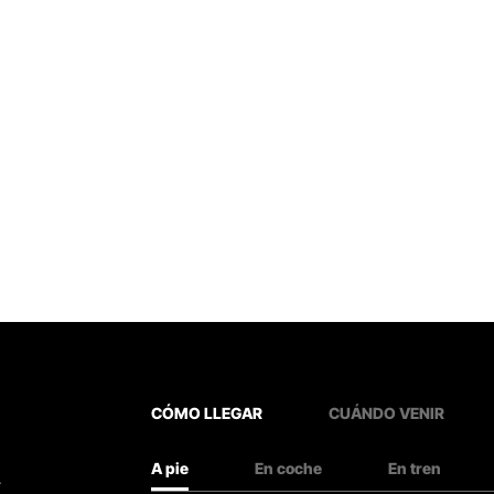
CÓMO LLEGAR
CUÁNDO VENIR
A pie
En coche
En tren
.