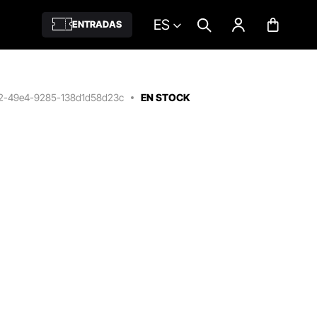
ES
ENTRADAS
52-49e4-9285-138d1d58d23c
EN STOCK