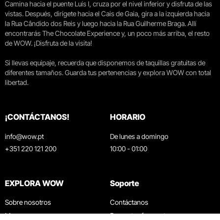
Camina hacia el puente Luís I, cruza por el nivel inferior y disfruta de las
vistas. Después, dirígete hacia el Cais de Gaia, gira a la izquierda hacia
la Rua Cândido dos Reis y luego hacia la Rua Guilherme Braga. Allí
encontrarás The Chocolate Experience y, un poco más arriba, el resto
de WOW. ¡Disfruta de la visita!
Si llevas equipaje, recuerda que disponemos de taquillas gratuitas de
diferentes tamaños. Guarda tus pertenencias y explora WOW con total
libertad.
¡CONTÁCTANOS!
HORARIO
info@wow.pt
De lunes a domingo
+351 220 121 200
10:00 - 01:00
EXPLORA WOW
Soporte
Sobre nosotros
Contáctanos
Museos
Preguntas frecuentes