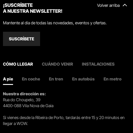
¡SUSCRÍBETE
Volver arriba
A NUESTRA NEWSLETTER!
Mantente al día de todas las novedades, eventos y ofertas.
SUSCRÍBETE
CÓMO LLEGAR
CUÁNDO VENIR
INSTALACIONES
A pie
En coche
En tren
En autobús
En metro
Nuestra dirección es:
Rua do Choupelo, 39
4400-088 Vila Nova de Gaia
Si vienes desde la Ribeira de Porto, tardarás entre 15 y 20 minutos en
llegar a WOW.