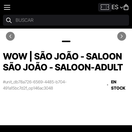
ES
WOW | SÃO JOÃO - SALOON
SÃO JOÃO - SALOON-ADULT
#unit_db78a726-6569-4485-b704-
EN
491a15bc7d2f_op146ac3048
STOCK