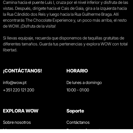
Camina hacia el puente Luís I, cruza por el nivel inferior y disfruta de las
vistas. Después, dirígete hacia el Cais de Gaia, gira a la izquierda hacia
la Rua Cândido dos Reis y luego hacia la Rua Guilherme Braga. Allí
encontrarás The Chocolate Experience y, un poco más arriba, el resto
de WOW. ¡Disfruta de la visita!
Si llevas equipaje, recuerda que disponemos de taquillas gratuitas de
diferentes tamaños. Guarda tus pertenencias y explora WOW con total
libertad.
¡CONTÁCTANOS!
HORARIO
info@wow.pt
De lunes a domingo
+351 220 121 200
10:00 - 01:00
EXPLORA WOW
Soporte
Sobre nosotros
Contáctanos
Museos
Preguntas frecuentes