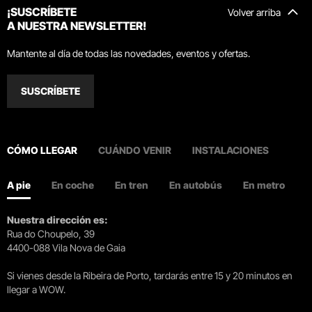
¡SUSCRÍBETE
Volver arriba
A NUESTRA NEWSLETTER!
Mantente al día de todas las novedades, eventos y ofertas.
SUSCRÍBETE
CÓMO LLEGAR
CUÁNDO VENIR
INSTALACIONES
A pie
En coche
En tren
En autobús
En metro
Nuestra dirección es:
Rua do Choupelo, 39
4400-088 Vila Nova de Gaia
Si vienes desde la Ribeira de Porto, tardarás entre 15 y 20 minutos en
llegar a WOW.