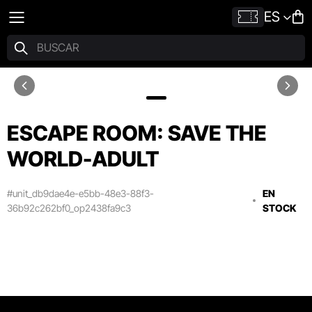
ES
ESCAPE ROOM: SAVE THE
WORLD-ADULT
#unit_db9dae4e-e5bb-48e3-88f3-
EN
36b92c262bf0_op2438fa9c3
STOCK