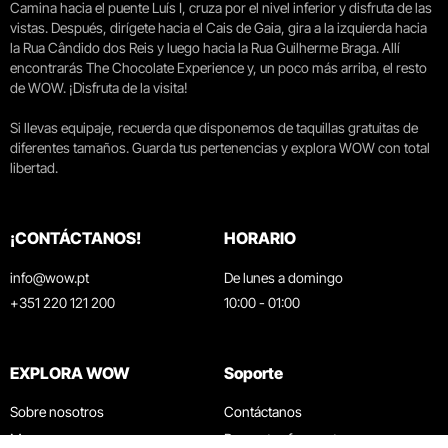
Camina hacia el puente Luís I, cruza por el nivel inferior y disfruta de las
vistas. Después, dirígete hacia el Cais de Gaia, gira a la izquierda hacia
la Rua Cândido dos Reis y luego hacia la Rua Guilherme Braga. Allí
encontrarás The Chocolate Experience y, un poco más arriba, el resto
de WOW. ¡Disfruta de la visita!
Si llevas equipaje, recuerda que disponemos de taquillas gratuitas de
diferentes tamaños. Guarda tus pertenencias y explora WOW con total
libertad.
¡CONTÁCTANOS!
HORARIO
info@wow.pt
De lunes a domingo
+351 220 121 200
10:00 - 01:00
EXPLORA WOW
Soporte
Sobre nosotros
Contáctanos
Museos
Preguntas frecuentes