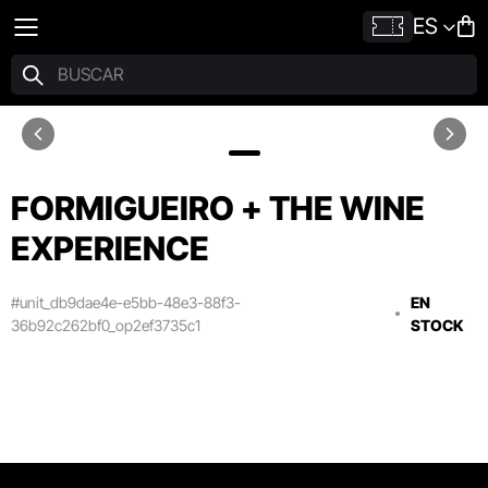
ES
FORMIGUEIRO + THE WINE
EXPERIENCE
#unit_db9dae4e-e5bb-48e3-88f3-
EN
36b92c262bf0_op2ef3735c1
STOCK