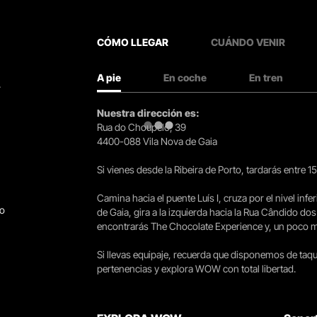
CÓMO LLEGAR
CUÁNDO VENIR
A pie
En coche
En tren
.
Nuestra dirección es:
Rua do Choupelo, 39
4400-088 Vila Nova de Gaia
Si vienes desde la Ribeira de Porto, tardarás entre 
Camina hacia el puente Luís I, cruza por el nivel infer
go
de Gaia, gira a la izquierda hacia la Rua Cândido dos
encontrarás The Chocolate Experience y, un poco más 
Si llevas equipaje, recuerda que disponemos de taqui
pertenencias y explora WOW con total libertad.