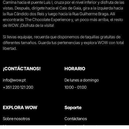
Camina hacia el puente Luís I, cruza por el nivel inferior y disfruta de las
vistas. Después, dirígete hacia el Cais de Gaia, gira a la izquierda hacia
la Rua Cândido dos Reis y luego hacia la Rua Guilherme Braga. Allí
encontrarás The Chocolate Experience y, un poco más arriba, el resto
de WOW. ¡Disfruta de la visita!
Si llevas equipaje, recuerda que disponemos de taquillas gratuitas de
diferentes tamaños. Guarda tus pertenencias y explora WOW con total
libertad.
¡CONTÁCTANOS!
HORARIO
info@wow.pt
De lunes a domingo
+351 220 121 200
10:00 - 01:00
EXPLORA WOW
Soporte
Sobre nosotros
Contáctanos
Museos
Preguntas frecuentes