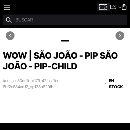
ES
WOW | SÃO JOÃO - PIP SÃO
JOÃO - PIP-CHILD
#unit_ee50dc7c-d179-42fa-a7ce-
EN
6bf2c884ad12_op133b829fb
STOCK