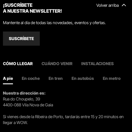
¡SUSCRÍBETE
Volver arriba
A NUESTRA NEWSLETTER!
Mantente al día de todas las novedades, eventos y ofertas.
SUSCRÍBETE
CÓMO LLEGAR
CUÁNDO VENIR
INSTALACIONES
A pie
En coche
En tren
En autobús
En metro
Nuestra dirección es:
Rua do Choupelo, 39
4400-088 Vila Nova de Gaia
Si vienes desde la Ribeira de Porto, tardarás entre 15 y 20 minutos en
llegar a WOW.