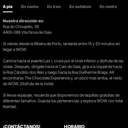
A pie
En coche
En tren
En autobús
En metro
Nuestra dirección es:
Rua do Choupelo, 39
4400-088 Vila Nova de Gaia
Si vienes desde la Ribeira de Porto, tardarás entre 15 y 20 minutos en
llegar a WOW.
Camina hacia el puente Luís I, cruza por el nivel inferior y disfruta de las
vistas. Después, dirígete hacia el Cais de Gaia, gira a la izquierda hacia
la Rua Cândido dos Reis y luego hacia la Rua Guilherme Braga. Allí
encontrarás The Chocolate Experience y, un poco más arriba, el resto
de WOW. ¡Disfruta de la visita!
Si llevas equipaje, recuerda que disponemos de taquillas gratuitas de
diferentes tamaños. Guarda tus pertenencias y explora WOW con total
libertad.
¡CONTÁCTANOS!
HORARIO