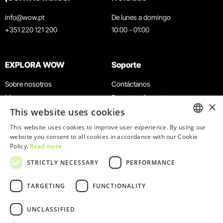
info@wow.pt
De lunes a domingo
+351 220 121 200
10:00 - 01:00
EXPLORA WOW
Soporte
Sobre nosotros
Contáctanos
Museos
Preguntas frecuentes
×
This website uses cookies
Agenda
Términos y condiciones
Noticias
Política de privacidad y cookies
This website uses cookies to improve user experience. By using our
ENGLISH
website you consent to all cookies in accordance with our Cookie
Restaurantes
Trabaja con nosotros
Policy.
Read more
Tarjeta WOW
Canal de denuncias
PORTUGUESE
STRICTLY NECESSARY
PERFORMANCE
Grupos y eventos
Libro de reclamaciones
Servicio educativo
TARGETING
FUNCTIONALITY
UNCLASSIFIED