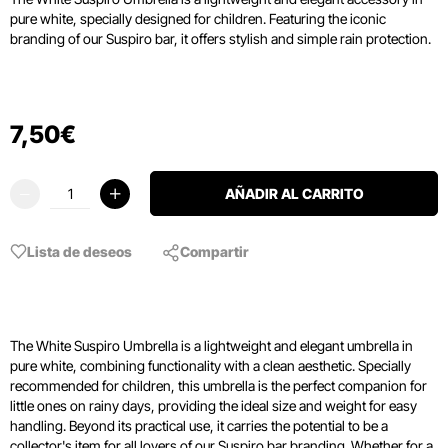
pure white,
specially designed for children.
Featuring the iconic
branding of our Suspiro bar,
it offers stylish and simple rain protection.
7
,
50
€
AÑADIR AL CARRITO
Lista de deseos
Compartir
The White Suspiro Umbrella is a lightweight and elegant umbrella in
pure white, combining functionality with a clean aesthetic. Specially
recommended for children, this umbrella is the perfect companion for
little ones on rainy days, providing the ideal size and weight for easy
handling. Beyond its practical use, it carries the potential to be a
collector's item for all lovers of our Suspiro bar branding. Whether for a