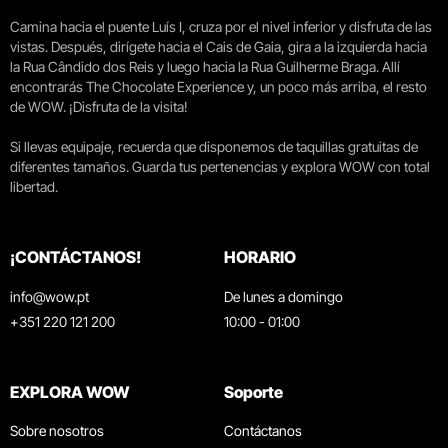
Camina hacia el puente Luís I, cruza por el nivel inferior y disfruta de las
vistas. Después, dirígete hacia el Cais de Gaia, gira a la izquierda hacia
la Rua Cândido dos Reis y luego hacia la Rua Guilherme Braga. Allí
encontrarás The Chocolate Experience y, un poco más arriba, el resto
de WOW. ¡Disfruta de la visita!
Si llevas equipaje, recuerda que disponemos de taquillas gratuitas de
diferentes tamaños. Guarda tus pertenencias y explora WOW con total
libertad.
¡CONTÁCTANOS!
HORARIO
info@wow.pt
De lunes a domingo
+351 220 121 200
10:00 - 01:00
EXPLORA WOW
Soporte
Sobre nosotros
Contáctanos