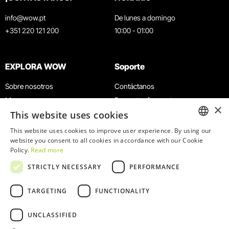
info@wow.pt
De lunes a domingo
+351 220 121 200
10:00 - 01:00
EXPLORA WOW
Soporte
Sobre nosotros
Contáctanos
Museos
Preguntas frecuentes
×
This website uses cookies
Agenda
Términos y condiciones
Noticias
Política de privacidad y cookies
This website uses cookies to improve user experience. By using our
ENGLISH
website you consent to all cookies in accordance with our Cookie
Restaurantes
Trabaja con nosotros
Policy.
Read more
Tarjeta WOW
Canal de denuncias
PORTUGUESE
STRICTLY NECESSARY
PERFORMANCE
Grupos y eventos
Libro de reclamaciones
Servicio educativo
TARGETING
FUNCTIONALITY
UNCLASSIFIED