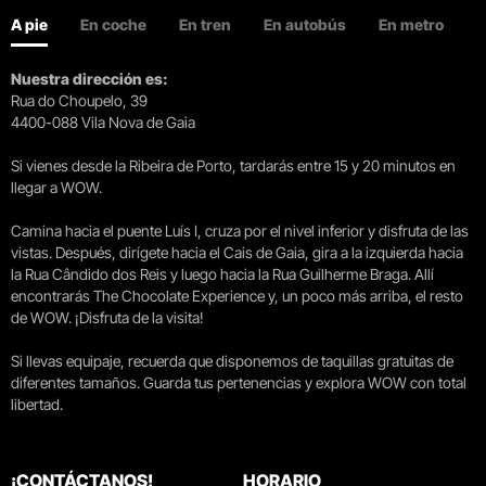
A pie
En coche
En tren
En autobús
En metro
Nuestra dirección es:
Rua do Choupelo, 39
4400-088 Vila Nova de Gaia
Si vienes desde la Ribeira de Porto, tardarás entre 15 y 20 minutos en
llegar a WOW.
Camina hacia el puente Luís I, cruza por el nivel inferior y disfruta de las
vistas. Después, dirígete hacia el Cais de Gaia, gira a la izquierda hacia
la Rua Cândido dos Reis y luego hacia la Rua Guilherme Braga. Allí
encontrarás The Chocolate Experience y, un poco más arriba, el resto
de WOW. ¡Disfruta de la visita!
Si llevas equipaje, recuerda que disponemos de taquillas gratuitas de
diferentes tamaños. Guarda tus pertenencias y explora WOW con total
libertad.
¡CONTÁCTANOS!
HORARIO