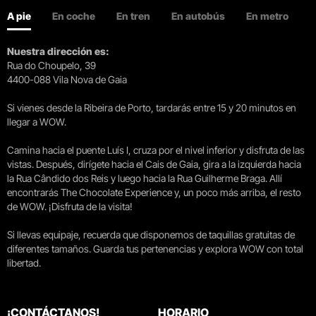
A pie
En coche
En tren
En autobús
En metro
Nuestra dirección es:
Rua do Choupelo, 39
4400-088 Vila Nova de Gaia
Si vienes desde la Ribeira de Porto, tardarás entre 15 y 20 minutos en
llegar a WOW.
Camina hacia el puente Luís I, cruza por el nivel inferior y disfruta de las
vistas. Después, dirígete hacia el Cais de Gaia, gira a la izquierda hacia
la Rua Cândido dos Reis y luego hacia la Rua Guilherme Braga. Allí
encontrarás The Chocolate Experience y, un poco más arriba, el resto
de WOW. ¡Disfruta de la visita!
Si llevas equipaje, recuerda que disponemos de taquillas gratuitas de
diferentes tamaños. Guarda tus pertenencias y explora WOW con total
libertad.
¡CONTÁCTANOS!
HORARIO