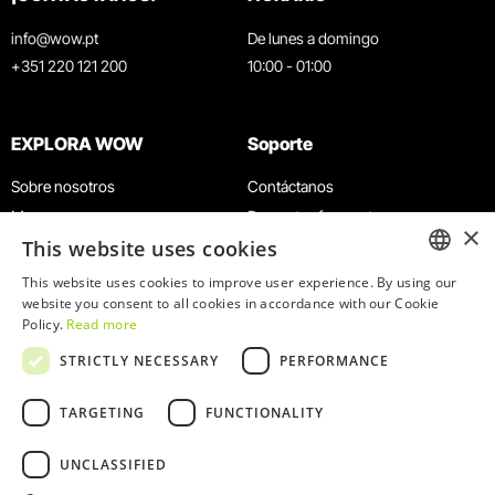
info@wow.pt
De lunes a domingo
+351 220 121 200
10:00 - 01:00
EXPLORA WOW
Soporte
Sobre nosotros
Contáctanos
Museos
Preguntas frecuentes
×
This website uses cookies
Agenda
Términos y condiciones
Noticias
Política de privacidad y cookies
This website uses cookies to improve user experience. By using our
ENGLISH
website you consent to all cookies in accordance with our Cookie
Restaurantes
Trabaja con nosotros
Policy.
Read more
Tarjeta WOW
Canal de denuncias
PORTUGUESE
STRICTLY NECESSARY
PERFORMANCE
Grupos y eventos
Libro de reclamaciones
Servicio educativo
TARGETING
FUNCTIONALITY
UNCLASSIFIED