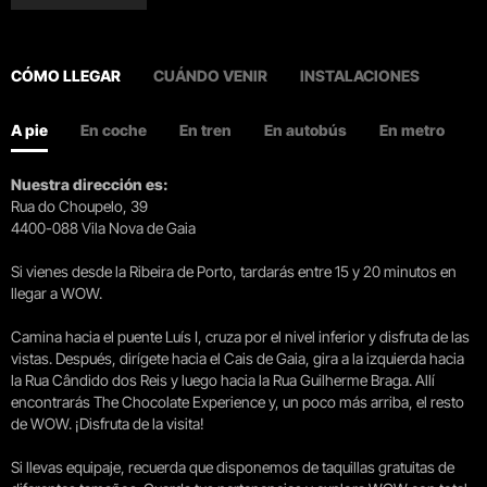
CÓMO LLEGAR
CUÁNDO VENIR
INSTALACIONES
A pie
En coche
En tren
En autobús
En metro
Nuestra dirección es:
Rua do Choupelo, 39
4400-088 Vila Nova de Gaia
Si vienes desde la Ribeira de Porto, tardarás entre 15 y 20 minutos en
llegar a WOW.
Camina hacia el puente Luís I, cruza por el nivel inferior y disfruta de las
vistas. Después, dirígete hacia el Cais de Gaia, gira a la izquierda hacia
la Rua Cândido dos Reis y luego hacia la Rua Guilherme Braga. Allí
encontrarás The Chocolate Experience y, un poco más arriba, el resto
de WOW. ¡Disfruta de la visita!
Si llevas equipaje, recuerda que disponemos de taquillas gratuitas de