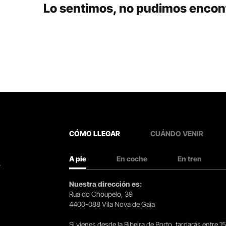
Lo sentimos, no pudimos encont
CÓMO LLEGAR
CUÁNDO VENIR
A pie
En coche
En tren
.
Nuestra dirección es:
Rua do Choupelo, 39
4400-088 Vila Nova de Gaia
Si vienes desde la Ribeira de Porto, tardarás entre 