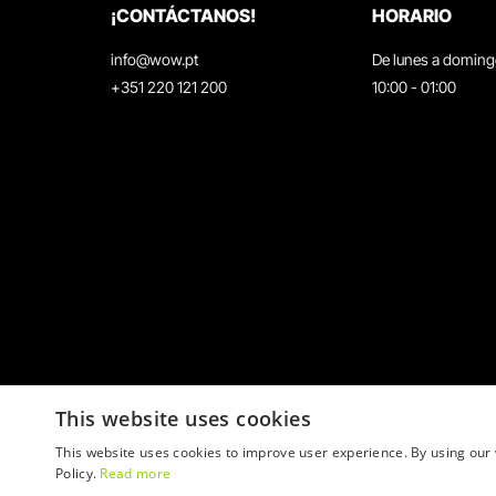
¡CONTÁCTANOS!
HORARIO
info@wow.pt
De lunes a domin
+351 220 121 200
10:00 - 01:00
This website uses cookies
This website uses cookies to improve user experience. By using our 
Policy.
Read more