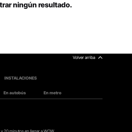
rar ningún resultado.
Volver arriba
INSTALACIONES
En autobús
En metro
15 y 20 minutos en llegar a WOW.