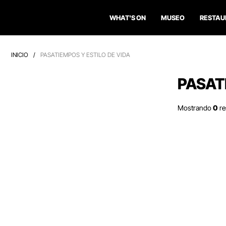
WHAT'S ON
MUSEO
RESTAU
INICIO
/
PASATIEMPOS Y ESTILO DE VIDA
PASAT
Mostrando
0
re