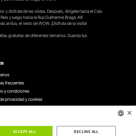
ior y disfruta de las vistas. Después, dirígete hacia el Cais
 Reis y luego hacia la Rua Guilherme Braga. Allí
arriba, el resto de WOW. ¡Disfruta de la visita!
llas gratuitas de diferentes tamaños. Guarda tus
te
tanos
as frecuentes
s y condiciones
 de privacidad y cookies
 con nosotros
×
e denuncias
e reclamaciones
ENGLISH
ACCEPT ALL
DECLINE ALL