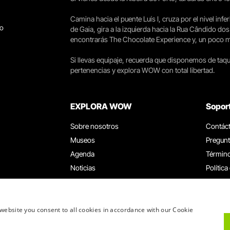
Camina hacia el puente Luís I, cruza por el nivel infer
go
de Gaia, gira a la izquierda hacia la Rua Cândido dos
encontrarás The Chocolate Experience y, un poco más 
Si llevas equipaje, recuerda que disponemos de taqui
pertenencias y explora WOW con total libertad.
EXPLORA WOW
Sopor
Sobre nosotros
Contác
Museos
Pregunt
Agenda
Término
Noticias
Política
Restaurantes
Trabaja
Tarjeta WOW
Canal d
Grupos y eventos
Libro d
website you consent to all cookies in accordance with our Cookie
Servicio educativo