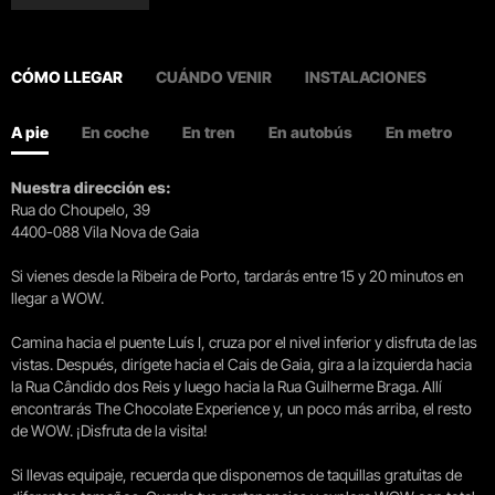
CÓMO LLEGAR
CUÁNDO VENIR
INSTALACIONES
A pie
En coche
En tren
En autobús
En metro
Nuestra dirección es:
Rua do Choupelo, 39
4400-088 Vila Nova de Gaia
Si vienes desde la Ribeira de Porto, tardarás entre 15 y 20 minutos en
llegar a WOW.
Camina hacia el puente Luís I, cruza por el nivel inferior y disfruta de las
vistas. Después, dirígete hacia el Cais de Gaia, gira a la izquierda hacia
la Rua Cândido dos Reis y luego hacia la Rua Guilherme Braga. Allí
encontrarás The Chocolate Experience y, un poco más arriba, el resto
de WOW. ¡Disfruta de la visita!
Si llevas equipaje, recuerda que disponemos de taquillas gratuitas de