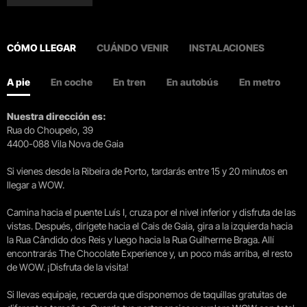
CÓMO LLEGAR
CUÁNDO VENIR
INSTALACIONES
A pie
En coche
En tren
En autobús
En metro
Nuestra dirección es:
Rua do Choupelo, 39
4400-088 Vila Nova de Gaia
Si vienes desde la Ribeira de Porto, tardarás entre 15 y 20 minutos en
llegar a WOW.
Camina hacia el puente Luís I, cruza por el nivel inferior y disfruta de las
vistas. Después, dirígete hacia el Cais de Gaia, gira a la izquierda hacia
la Rua Cândido dos Reis y luego hacia la Rua Guilherme Braga. Allí
encontrarás The Chocolate Experience y, un poco más arriba, el resto
de WOW. ¡Disfruta de la visita!
Si llevas equipaje, recuerda que disponemos de taquillas gratuitas de