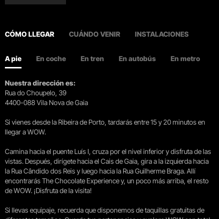
CÓMO LLEGAR
CUÁNDO VENIR
INSTALACIONES
A pie
En coche
En tren
En autobús
En metro
Nuestra dirección es:
Rua do Choupelo, 39
4400-088 Vila Nova de Gaia
Si vienes desde la Ribeira de Porto, tardarás entre 15 y 20 minutos en
llegar a WOW.
Camina hacia el puente Luís I, cruza por el nivel inferior y disfruta de las
vistas. Después, dirígete hacia el Cais de Gaia, gira a la izquierda hacia
la Rua Cândido dos Reis y luego hacia la Rua Guilherme Braga. Allí
encontrarás The Chocolate Experience y, un poco más arriba, el resto
de WOW. ¡Disfruta de la visita!
Si llevas equipaje, recuerda que disponemos de taquillas gratuitas de