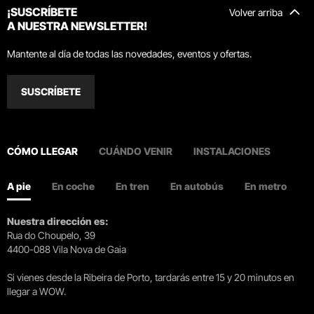
¡SUSCRÍBETE
Volver arriba
A NUESTRA NEWSLETTER!
Mantente al día de todas las novedades, eventos y ofertas.
SUSCRÍBETE
CÓMO LLEGAR
CUÁNDO VENIR
INSTALACIONES
A pie
En coche
En tren
En autobús
En metro
Nuestra dirección es:
Rua do Choupelo, 39
4400-088 Vila Nova de Gaia
Si vienes desde la Ribeira de Porto, tardarás entre 15 y 20 minutos en
llegar a WOW.