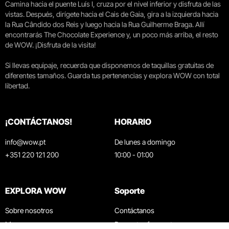
Camina hacia el puente Luís I, cruza por el nivel inferior y disfruta de las
vistas. Después, dirígete hacia el Cais de Gaia, gira a la izquierda hacia
la Rua Cândido dos Reis y luego hacia la Rua Guilherme Braga. Allí
encontrarás The Chocolate Experience y, un poco más arriba, el resto
de WOW. ¡Disfruta de la visita!
Si llevas equipaje, recuerda que disponemos de taquillas gratuitas de
diferentes tamaños. Guarda tus pertenencias y explora WOW con total
libertad.
¡CONTÁCTANOS!
HORARIO
info@wow.pt
De lunes a domingo
+351 220 121 200
10:00 - 01:00
EXPLORA WOW
Soporte
Sobre nosotros
Contáctanos
Museos
Preguntas frecuentes