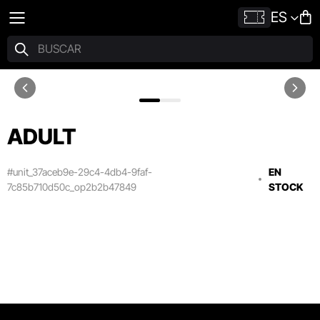
ES
ADULT
#unit_37aceb9e-29c4-4db4-9faf-
EN
7c85b710d50c_op2b2b47849
STOCK