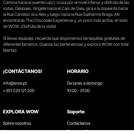
Camina hacia el puente Luís I, cruza por el nivel inferior y disfruta de las
vistas. Después, dirígete hacia el Cais de Gaia, gira a la izquierda hacia
la Rua Cândido dos Reis y luego hacia la Rua Guilherme Braga. Allí
encontrarás The Chocolate Experience y, un poco más arriba, el resto
de WOW. ¡Disfruta de la visita!
Si llevas equipaje, recuerda que disponemos de taquillas gratuitas de
diferentes tamaños. Guarda tus pertenencias y explora WOW con total
libertad.
¡CONTÁCTANOS!
HORARIO
info@wow.pt
De lunes a domingo
+351 220 121 200
10:00 - 01:00
EXPLORA WOW
Soporte
Sobre nosotros
Contáctanos
Museos
Preguntas frecuentes