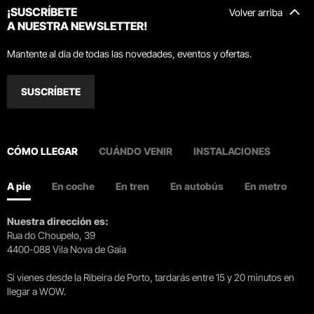
¡SUSCRÍBETE
Volver arriba
A NUESTRA NEWSLETTER!
Mantente al día de todas las novedades, eventos y ofertas.
SUSCRÍBETE
CÓMO LLEGAR
CUÁNDO VENIR
INSTALACIONES
A pie
En coche
En tren
En autobús
En metro
Nuestra dirección es:
Rua do Choupelo, 39
4400-088 Vila Nova de Gaia
Si vienes desde la Ribeira de Porto, tardarás entre 15 y 20 minutos en
llegar a WOW.