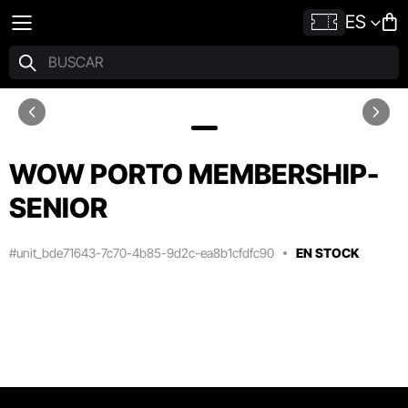
ES
WOW PORTO MEMBERSHIP-
SENIOR
#unit_bde71643-7c70-4b85-9d2c-ea8b1cfdfc90
EN STOCK