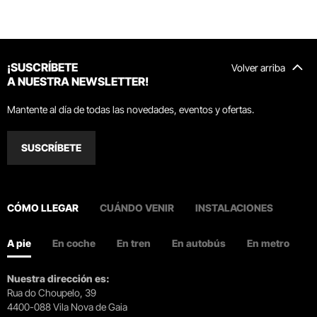
¡SUSCRÍBETE
Volver arriba
A NUESTRA NEWSLETTER!
Mantente al día de todas las novedades, eventos y ofertas.
SUSCRÍBETE
CÓMO LLEGAR
CUÁNDO VENIR
INSTALACIONES
A pie
En coche
En tren
En autobús
En metro
Nuestra dirección es:
Rua do Choupelo, 39
4400-088 Vila Nova de Gaia