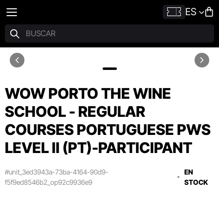
ES
WOW PORTO THE WINE
SCHOOL - REGULAR
COURSES PORTUGUESE PWS
LEVEL II (PT)-PARTICIPANT
#unit_3ed3943a-73ba-4164-90d9-
EN
f5f9ed8546b2_op92c9936e9
STOCK