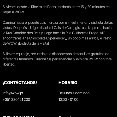
Si vienes desde la Ribeira de Porto, tardarás entre 15 y 20 minutos en
llegar a WOW.
Camina hacia el puente Luís I, cruza por el nivel inferior y disfruta de las
vistas. Después, dirígete hacia el Cais de Gaia, gira a la izquierda hacia
la Rua Cândido dos Reis y luego hacia la Rua Guilherme Braga. Allí
encontrarás The Chocolate Experience y, un poco más arriba, el resto
de WOW. ¡Disfruta de la visita!
Si llevas equipaje, recuerda que disponemos de taquillas gratuitas de
diferentes tamaños. Guarda tus pertenencias y explora WOW con total
libertad.
¡CONTÁCTANOS!
HORARIO
info@wow.pt
De lunes a domingo
+351 220 121 200
10:00 - 01:00