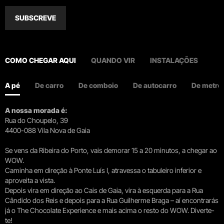
SUBSCREVE
COMO CHEGAR AQUI
QUANDO VIR
INSTALAÇÕES
A pé
De carro
De comboio
De autocarro
De metro
A nossa morada é:
Rua do Choupelo, 39
4400-088 Vila Nova de Gaia
Se vens da Ribeira do Porto, vais demorar 15 a 20 minutos, a chegar ao
WOW.
Caminha em direção à Ponte Luís I, atravessa o tabuleiro inferior e
aproveita a vista.
Depois vira em direção ao Cais de Gaia, vira à esquerda para a Rua
Cândido dos Reis e depois para a Rua Guilherme Braga – aí encontrarás
já o The Chocolate Experience e mais acima o resto do WOW. Diverte-
te!