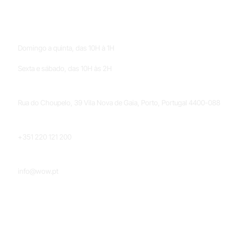
HORÁRIOS
Domingo a quinta, das 10H à 1H
Sexta e sábado, das 10H às 2H
LOCALIZAÇÃO
Rua do Choupelo, 39 Vila Nova de Gaia, Porto, Portugal 4400-088
TELEFONE
+351 220 121 200
EMAIL
info@wow.pt