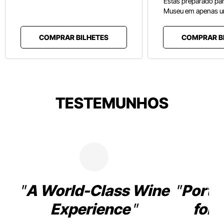
Estás preparado pa
Museu em apenas u
COMPRAR BILHETES
COMPRAR B
TESTEMUNHOS
A World-Class Wine
Porto
Experience
for 