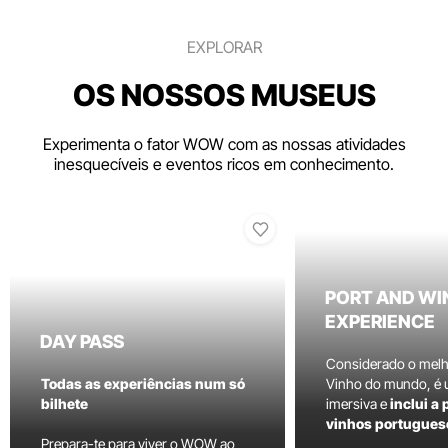
EXPLORAR
OS NOSSOS MUSEUS
Experimenta o fator WOW com as nossas atividades
inesquecíveis e eventos ricos em conhecimento.
PORT AND WI
EXPERIENCE
DAY PASS
Considerado o mel
Todas as experiências num só
Vinho do mundo, é
bilhete
imersiva e
inclui a
vinhos portugues
Prepara-te para viver o WOW ao