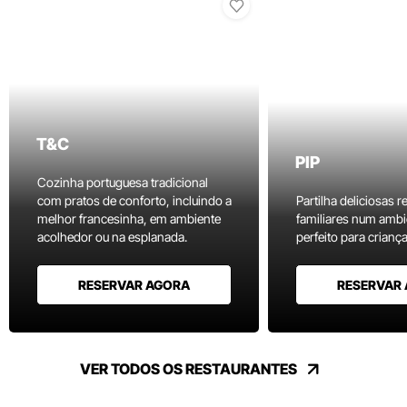
T&C
PIP
Cozinha portuguesa tradicional
com pratos de conforto, incluindo a
Partilha deliciosas r
melhor francesinha, em ambiente
familiares num ambi
acolhedor ou na esplanada.
perfeito para criança
RESERVAR AGORA
RESERVAR
VER TODOS OS RESTAURANTES