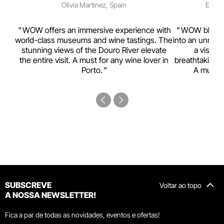
Olivia Martinez, Spain
Emma 
rism,
WOW offers an immersive experience with
WOW blends w
ting
world-class museums and wine tastings. The
into an unmiss
to
stunning views of the Douro River elevate
a visual
top
the entire visit. A must for any wine lover in
breathtaking v
Porto.
A must-s
SUBSCREVE
Voltar ao topo
A NOSSA NEWSLETTER!
Fica a par de todas as novidades, eventos e ofertas!