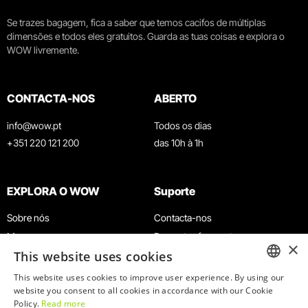
Se trazes bagagem, fica a saber que temos cacifos de múltiplas
dimensões e todos eles gratuitos. Guarda as tuas coisas e explora o
WOW livremente.
CONTACTA-NOS
ABERTO
info@wow.pt
Todos os dias
+351 220 121 200
das 10h à 1h
EXPLORA O WOW
Suporte
Sobre nós
Contacta-nos
Museus
Perguntas frequentes
×
This website uses cookies
Agenda
Termos e Condições
Notícias
Política de privacidade e cookies
This website uses cookies to improve user experience. By using our
ENGLISH
website you consent to all cookies in accordance with our Cookie
Restaurantes
Trabalha connosco
Policy.
Read more