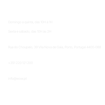
HORÁRIOS
Domingo a quinta, das 10H à 1H
Sexta e sábado, das 10H às 2H
LOCALIZAÇÃO
Rua do Choupelo, 39 Vila Nova de Gaia, Porto, Portugal 4400-088
TELEFONE
+351 220 121 200
EMAIL
info@wow.pt