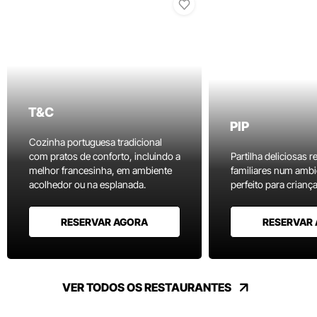
T&C
PIP
Cozinha portuguesa tradicional
com pratos de conforto, incluindo a
Partilha deliciosas r
melhor francesinha, em ambiente
familiares num ambi
acolhedor ou na esplanada.
perfeito para criança
RESERVAR AGORA
RESERVAR
VER TODOS OS RESTAURANTES