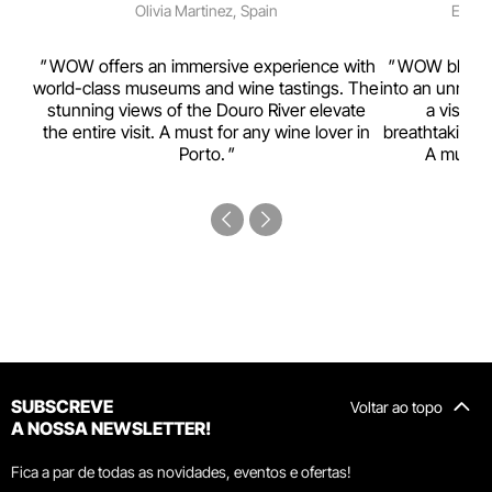
Olivia Martinez, Spain
Emma 
rism,
WOW offers an immersive experience with
WOW blends w
ting
world-class museums and wine tastings. The
into an unmiss
to
stunning views of the Douro River elevate
a visual
top
the entire visit. A must for any wine lover in
breathtaking v
Porto.
A must-s
SUBSCREVE
Voltar ao topo
A NOSSA NEWSLETTER!
Fica a par de todas as novidades, eventos e ofertas!