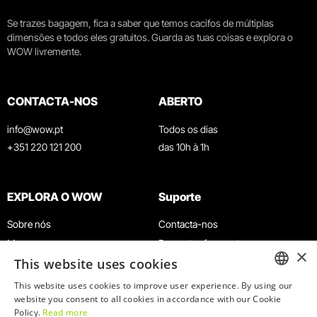
Se trazes bagagem, fica a saber que temos cacifos de múltiplas
dimensões e todos eles gratuitos. Guarda as tuas coisas e explora o
WOW livremente.
CONTACTA-NOS
ABERTO
info@wow.pt
Todos os dias
+351 220 121 200
das 10h à 1h
EXPLORA O WOW
Suporte
Sobre nós
Contacta-nos
Museus
Perguntas frequentes
×
This website uses cookies
Agenda
Termos e Condições
Notícias
Política de privacidade e cookies
This website uses cookies to improve user experience. By using our
ENGLISH
website you consent to all cookies in accordance with our Cookie
Restaurantes
Trabalha connosco
Policy.
Read more