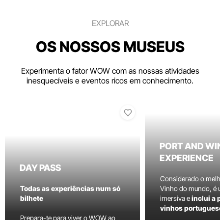
EXPLORAR
OS NOSSOS MUSEUS
Experimenta o fator WOW com as nossas atividades
inesquecíveis e eventos ricos em conhecimento.
PORT AND WI
EXPERIENCE
DAY PASS
Considerado o mel
Todas as experiências num só
Vinho do mundo, é
bilhete
imersiva e
inclui a
vinhos portugues
Prepara-te para viver o WOW ao