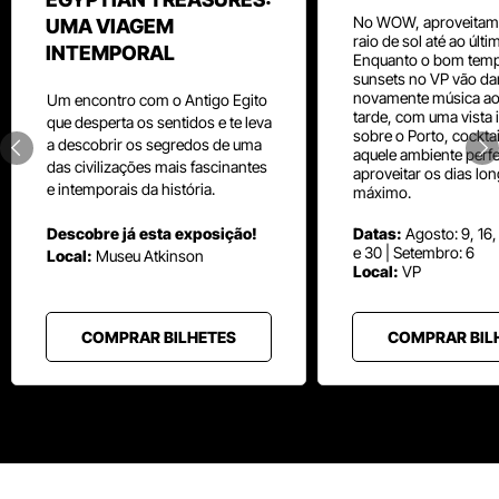
No WOW, aproveitam
UMA VIAGEM
raio de sol até ao últ
INTEMPORAL
Enquanto o bom temp
sunsets no VP vão da
novamente música aos
Um
encontro com o
Antigo Egito
tarde, com uma vista i
que desperta os sentidos e te leva
sobre o Porto, cocktai
a descobrir os segredos de uma
aquele ambiente perfe
das civilizações mais fascinantes
aproveitar os dias lo
e intemporais da história.
máximo.
Descobre já esta exposição!
Datas:
Agosto: 9, 16,
e 30 | Setembro: 6
Local:
Museu
Atkinson
Local:
VP
COMPRAR BILHETES
COMPRAR BIL