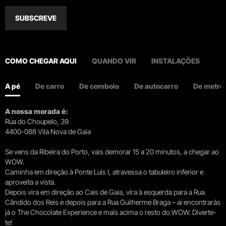
SUBSCREVE
COMO CHEGAR AQUI
QUANDO VIR
INSTALAÇÕES
A pé
De carro
De comboio
De autocarro
De metro
A nossa morada é:
Rua do Choupelo, 39
4400-088 Vila Nova de Gaia
Se vens da Ribeira do Porto, vais demorar 15 a 20 minutos, a chegar ao
WOW.
Caminha em direção à Ponte Luís I, atravessa o tabuleiro inferior e
aproveita a vista.
Depois vira em direção ao Cais de Gaia, vira à esquerda para a Rua
Cândido dos Reis e depois para a Rua Guilherme Braga – aí encontrarás
já o The Chocolate Experience e mais acima o resto do WOW. Diverte-
te!