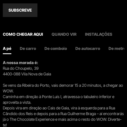
SUBSCREVE
COMO CHEGAR AQUI
QUANDO VIR
INSTALAÇÕES
A pé
De carro
De comboio
De autocarro
De metro
A nossa morada é:
Rua do Choupelo, 39
4400-088 Vila Nova de Gaia
Se vens da Ribeira do Porto, vais demorar 15 a 20 minutos, a chegar ao
WOW.
Caminha em direção à Ponte Luís I, atravessa o tabuleiro inferior e
aproveita a vista.
Depois vira em direção ao Cais de Gaia, vira à esquerda para a Rua
Cândido dos Reis e depois para a Rua Guilherme Braga – aí encontrarás
já o The Chocolate Experience e mais acima o resto do WOW. Diverte-
te!