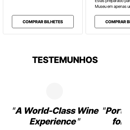
Estás preparado pa
Museu em apenas u
COMPRAR BILHETES
COMPRAR B
TESTEMUNHOS
A World-Class Wine
Porto
Experience
for 