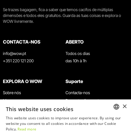
Se trazes bagagem, fica a saber que temos cacifos de múltiplas
dimensões e todos eles gratuitos. Guarda as tuas coisas e explora o
WOW livremente.
CONTACTA-NOS
ABERTO
info@wow.pt
Todos os dias
+351 220 121 200
das 10h à 1h
EXPLORA O WOW
Suporte
Sobre nós
Contacta-nos
Museus
Perguntas frequentes
×
This website uses cookies
Agenda
Termos e Condições
Notícias
Política de privacidade e cookies
This website uses cookies to improve user experience. By using our
ENGLISH
website you consent to all cookies in accordance with our Cookie
Restaurantes
Trabalha connosco
Policy.
Read more