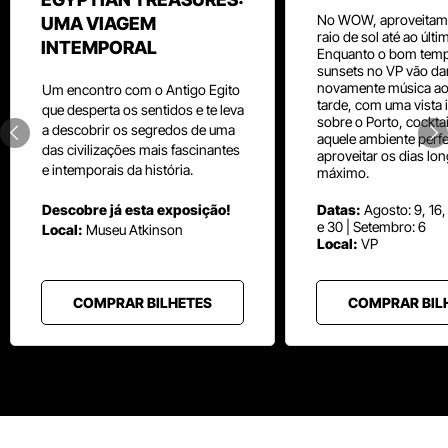
No WOW, aproveitam
UMA VIAGEM
raio de sol até ao últ
INTEMPORAL
Enquanto o bom temp
sunsets no VP vão da
novamente música aos
Um
encontro com o
Antigo Egito
tarde, com uma vista i
que desperta os sentidos e te leva
sobre o Porto, cocktai
a descobrir os segredos de uma
aquele ambiente perfe
das civilizações mais fascinantes
aproveitar os dias lo
e intemporais da história.
máximo.
Descobre já esta exposição!
Datas:
Agosto: 9, 16,
e 30 | Setembro: 6
Local:
Museu
Atkinson
Local:
VP
COMPRAR BILHETES
COMPRAR BIL