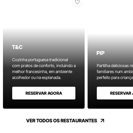
T&C
PIP
Cozinha portuguesa tradicional
com pratos de conforto, incluindo a
Partilha deliciosas r
melhor francesinha, em ambiente
familiares num ambi
acolhedor ou na esplanada.
perfeito para criança
RESERVAR AGORA
RESERVAR
VER TODOS OS RESTAURANTES