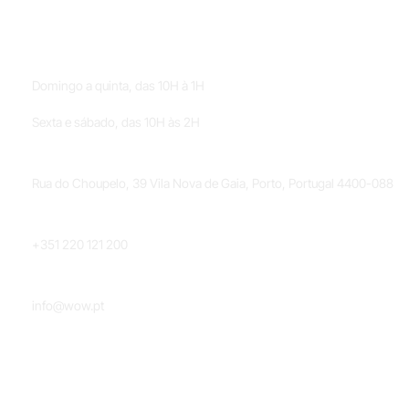
HORÁRIOS
Domingo a quinta, das 10H à 1H
Sexta e sábado, das 10H às 2H
LOCALIZAÇÃO
Rua do Choupelo, 39 Vila Nova de Gaia, Porto, Portugal 4400-088
TELEFONE
+351 220 121 200
EMAIL
info@wow.pt