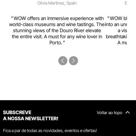
Olivia Martinez, Spain
Emma 
rism,
WOW offers an immersive experience with
WOW blends w
ting
world-class museums and wine tastings. The
into an unmiss
to
stunning views of the Douro River elevate
a visual
top
the entire visit. A must for any wine lover in
breathtaking v
Porto.
A must-s
SUBSCREVE
Voltar ao topo
A NOSSA NEWSLETTER!
Fica a par de todas as novidades, eventos e ofertas!