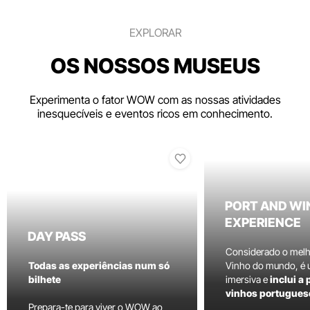
EXPLORAR
OS NOSSOS MUSEUS
Experimenta o fator WOW com as nossas atividades
inesquecíveis e eventos ricos em conhecimento.
PORT AND WI
EXPERIENCE
DAY PASS
Considerado o mel
Todas as experiências num só
Vinho do mundo, é
bilhete
imersiva e
inclui a
vinhos portugues
Prepara-te para viver o WOW ao