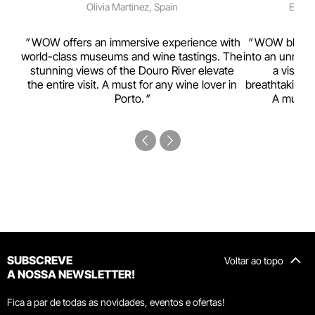
Olivia Martinez, Spain
Emma 
rism,
WOW offers an immersive experience with
WOW blends w
ting
world-class museums and wine tastings. The
into an unmiss
to
stunning views of the Douro River elevate
a visual
top
the entire visit. A must for any wine lover in
breathtaking v
Porto.
A must-s
SUBSCREVE
Voltar ao topo
A NOSSA NEWSLETTER!
Fica a par de todas as novidades, eventos e ofertas!