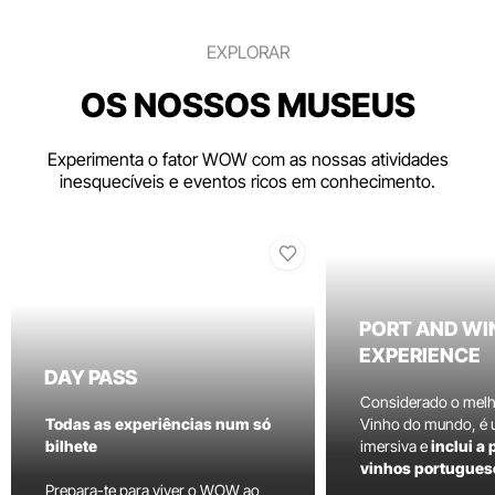
EXPLORAR
OS NOSSOS MUSEUS
Experimenta o fator WOW com as nossas atividades
inesquecíveis e eventos ricos em conhecimento.
PORT AND WI
EXPERIENCE
DAY PASS
Considerado o mel
Todas as experiências num só
Vinho do mundo, é
bilhete
imersiva e
inclui a
vinhos portugues
Prepara-te para viver o WOW ao