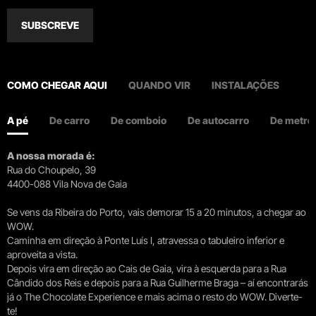
SUBSCREVE
COMO CHEGAR AQUI
QUANDO VIR
INSTALAÇÕES
A pé
De carro
De comboio
De autocarro
De metro
A nossa morada é:
Rua do Choupelo, 39
4400-088 Vila Nova de Gaia
Se vens da Ribeira do Porto, vais demorar 15 a 20 minutos, a chegar ao
WOW.
Caminha em direção à Ponte Luís I, atravessa o tabuleiro inferior e
aproveita a vista.
Depois vira em direção ao Cais de Gaia, vira à esquerda para a Rua
Cândido dos Reis e depois para a Rua Guilherme Braga – aí encontrarás
já o The Chocolate Experience e mais acima o resto do WOW. Diverte-
te!