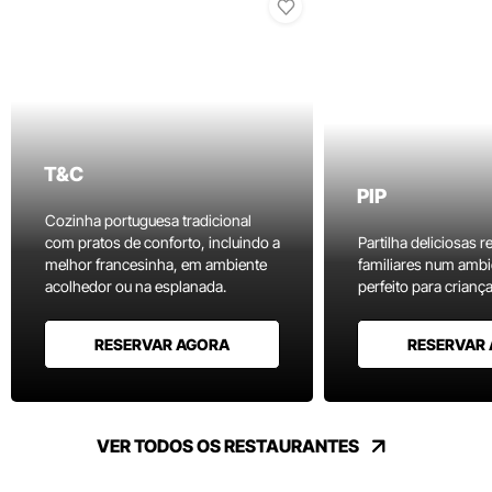
T&C
PIP
Cozinha portuguesa tradicional
com pratos de conforto, incluindo a
Partilha deliciosas r
melhor francesinha, em ambiente
familiares num ambi
acolhedor ou na esplanada.
perfeito para criança
RESERVAR AGORA
RESERVAR
VER TODOS OS RESTAURANTES