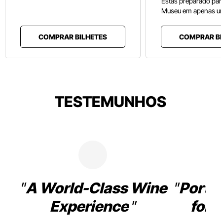
Estás preparado pa
Museu em apenas u
COMPRAR BILHETES
COMPRAR B
TESTEMUNHOS
A World-Class Wine
Porto
Experience
for 