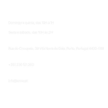
HORÁRIOS
Domingo a quinta, das 10H à 1H
Sexta e sábado, das 10H às 2H
LOCALIZAÇÃO
Rua do Choupelo, 39 Vila Nova de Gaia, Porto, Portugal 4400-088
TELEFONE
+351 220 121 200
EMAIL
info@wow.pt