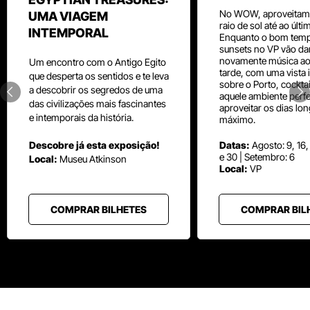
No WOW, aproveitam
UMA VIAGEM
raio de sol até ao últ
INTEMPORAL
Enquanto o bom temp
sunsets no VP vão da
novamente música aos
Um
encontro com o
Antigo Egito
tarde, com uma vista i
que desperta os sentidos e te leva
sobre o Porto, cocktai
a descobrir os segredos de uma
aquele ambiente perfe
das civilizações mais fascinantes
aproveitar os dias lo
e intemporais da história.
máximo.
Descobre já esta exposição!
Datas:
Agosto: 9, 16,
e 30 | Setembro: 6
Local:
Museu
Atkinson
Local:
VP
COMPRAR BILHETES
COMPRAR BIL