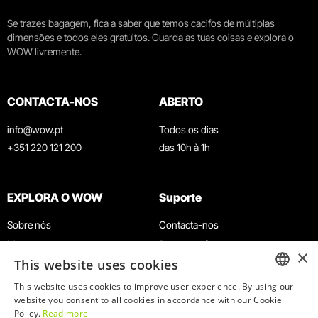
Se trazes bagagem, fica a saber que temos cacifos de múltiplas
dimensões e todos eles gratuitos. Guarda as tuas coisas e explora o
WOW livremente.
CONTACTA-NOS
ABERTO
info@wow.pt
Todos os dias
+351 220 121 200
das 10h à 1h
EXPLORA O WOW
Suporte
Sobre nós
Contacta-nos
Museus
Perguntas frequentes
×
This website uses cookies
Agenda
Termos e Condições
Notícias
Política de privacidade e cookies
This website uses cookies to improve user experience. By using our
ENGLISH
website you consent to all cookies in accordance with our Cookie
Restaurantes
Trabalha connosco
Policy.
Read more