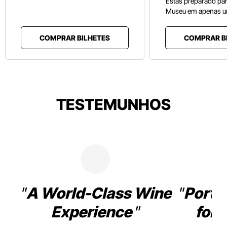
Estás preparado pa
Museu em apenas u
COMPRAR BILHETES
COMPRAR B
TESTEMUNHOS
A World-Class Wine
Porto
Experience
for 