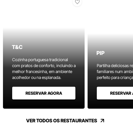
T&C
PIP
Cozinha portuguesa tradicional
com pratos de conforto, incluindo a
Partilha deliciosas r
melhor francesinha, em ambiente
familiares num ambi
acolhedor ou na esplanada.
perfeito para criança
RESERVAR AGORA
RESERVAR
VER TODOS OS RESTAURANTES