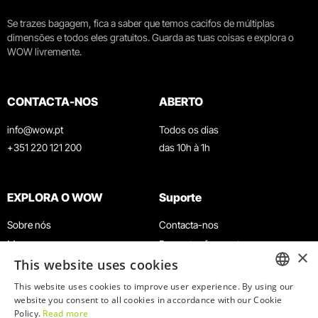
Se trazes bagagem, fica a saber que temos cacifos de múltiplas
dimensões e todos eles gratuitos. Guarda as tuas coisas e explora o
WOW livremente.
CONTACTA-NOS
ABERTO
info@wow.pt
Todos os dias
+351 220 121 200
das 10h à 1h
EXPLORA O WOW
Suporte
Sobre nós
Contacta-nos
Museus
Perguntas frequentes
×
This website uses cookies
Agenda
Termos e Condições
Notícias
Política de privacidade e cookies
This website uses cookies to improve user experience. By using our
ENGLISH
website you consent to all cookies in accordance with our Cookie
Restaurantes
Trabalha connosco
Policy.
Read more