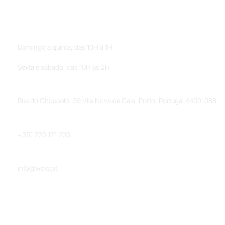
HORÁRIOS
Domingo a quinta, das 10H à 1H
Sexta e sábado, das 10H às 2H
LOCALIZAÇÃO
Rua do Choupelo, 39 Vila Nova de Gaia, Porto, Portugal 4400-088
TELEFONE
+351 220 121 200
EMAIL
info@wow.pt