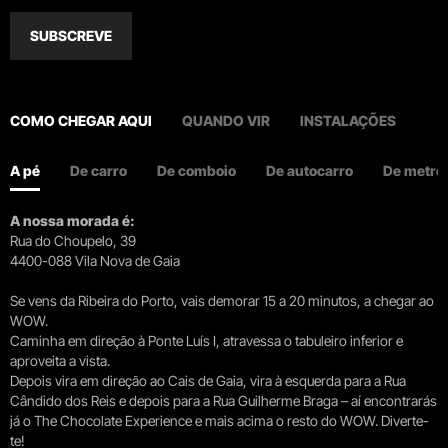
SUBSCREVE
COMO CHEGAR AQUI
QUANDO VIR
INSTALAÇÕES
A pé
De carro
De comboio
De autocarro
De metro
A nossa morada é:
Rua do Choupelo, 39
4400-088 Vila Nova de Gaia
Se vens da Ribeira do Porto, vais demorar 15 a 20 minutos, a chegar ao
WOW.
Caminha em direção à Ponte Luís I, atravessa o tabuleiro inferior e
aproveita a vista.
Depois vira em direção ao Cais de Gaia, vira à esquerda para a Rua
Cândido dos Reis e depois para a Rua Guilherme Braga – aí encontrarás
já o The Chocolate Experience e mais acima o resto do WOW. Diverte-
te!