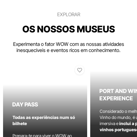
EXPLORAR
OS NOSSOS MUSEUS
Experimenta o fator WOW com as nossas atividades
inesquecíveis e eventos ricos em conhecimento.
PORT AND WI
EXPERIENCE
DAY PASS
Considerado o mel
Todas as experiências num só
Vinho do mundo, é
bilhete
imersiva e
inclui a
vinhos portugues
Prepara-te para viver o WOW ao