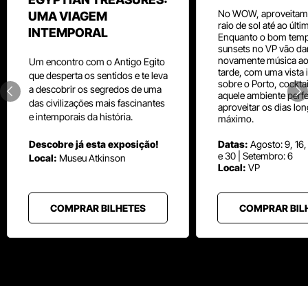
No WOW, aproveitam
UMA VIAGEM
raio de sol até ao últ
INTEMPORAL
Enquanto o bom temp
sunsets no VP vão da
novamente música aos
Um
encontro com o
Antigo Egito
tarde, com uma vista i
que desperta os sentidos e te leva
sobre o Porto, cocktai
a descobrir os segredos de uma
aquele ambiente perfe
das civilizações mais fascinantes
aproveitar os dias lo
e intemporais da história.
máximo.
Descobre já esta exposição!
Datas:
Agosto: 9, 16,
e 30 | Setembro: 6
Local:
Museu
Atkinson
Local:
VP
COMPRAR BILHETES
COMPRAR BIL