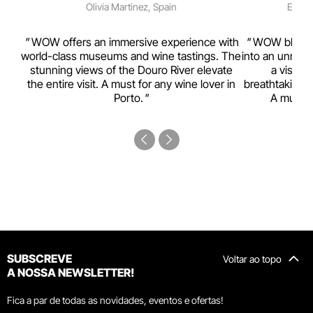
Olivia Martinez, Spain
Emma 
rism,
WOW offers an immersive experience with
WOW blends w
ting
world-class museums and wine tastings. The
into an unmiss
to
stunning views of the Douro River elevate
a visual
top
the entire visit. A must for any wine lover in
breathtaking v
Porto.
A must-s
SUBSCREVE
Voltar ao topo
A NOSSA NEWSLETTER!
Fica a par de todas as novidades, eventos e ofertas!