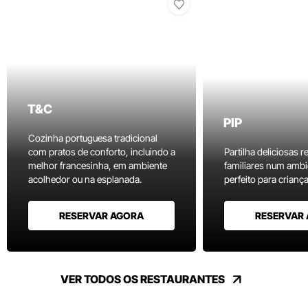
T&C
PIP
Cozinha portuguesa tradicional
com pratos de conforto, incluindo a
Partilha deliciosas r
melhor francesinha, em ambiente
familiares num ambi
acolhedor ou na esplanada.
perfeito para criança
RESERVAR AGORA
RESERVAR
VER TODOS OS RESTAURANTES