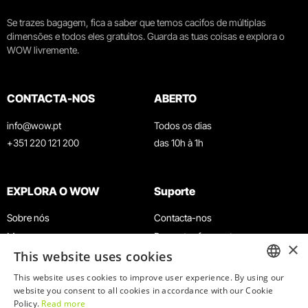
Se trazes bagagem, fica a saber que temos cacifos de múltiplas
dimensões e todos eles gratuitos. Guarda as tuas coisas e explora o
WOW livremente.
CONTACTA-NOS
ABERTO
info@wow.pt
Todos os dias
+351 220 121 200
das 10h à 1h
EXPLORA O WOW
Suporte
Sobre nós
Contacta-nos
Museus
Perguntas frequentes
×
This website uses cookies
Agenda
Termos e Condições
Notícias
Política de privacidade e cookies
This website uses cookies to improve user experience. By using our
ENGLISH
website you consent to all cookies in accordance with our Cookie
Restaurantes
Trabalha connosco
Policy.
Read more