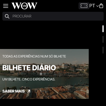
PT
TODAS AS EXPERIÊNCIAS NUM SÓ BILHETE
BILHETE DIÁRIO
UM BILHETE. CINCO EXPERIÊNCIAS.
SABER MAIS