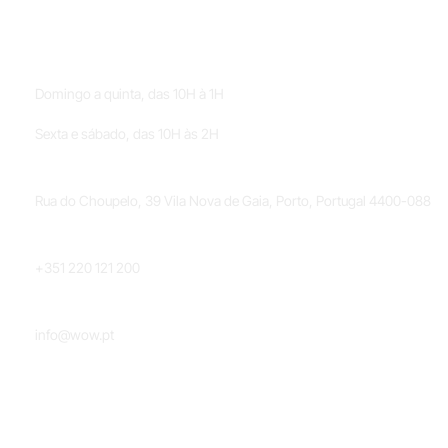
HORÁRIOS
Domingo a quinta, das 10H à 1H
Sexta e sábado, das 10H às 2H
LOCALIZAÇÃO
Rua do Choupelo, 39 Vila Nova de Gaia, Porto, Portugal 4400-088
TELEFONE
+351 220 121 200
EMAIL
info@wow.pt