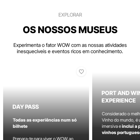
EXPLORAR
OS NOSSOS MUSEUS
Experimenta o fator WOW com as nossas atividades
inesquecíveis e eventos ricos em conhecimento.
PORT AND WI
EXPERIENCE
DAY PASS
Considerado o mel
Todas as experiências num só
Vinho do mundo, é
bilhete
imersiva e
inclui a
vinhos portugues
Prepara-te para viver o WOW ao