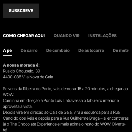
SUBSCREVE
COMO CHEGAR AQUI
QUANDO VIR
INSTALAÇÕES
A pé
De carro
De comboio
De autocarro
De metro
A nossa morada é:
Rua do Choupelo, 39
4400-088 Vila Nova de Gaia
Se vens da Ribeira do Porto, vais demorar 15 a 20 minutos, a chegar ao
WOW.
Caminha em direção à Ponte Luís I, atravessa o tabuleiro inferior e
aproveita a vista.
Depois vira em direção ao Cais de Gaia, vira à esquerda para a Rua
Cândido dos Reis e depois para a Rua Guilherme Braga – aí encontrarás
já o The Chocolate Experience e mais acima o resto do WOW. Diverte-
te!