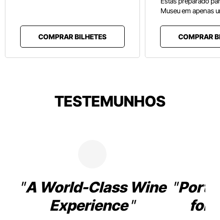
Estás preparado pa
Museu em apenas u
COMPRAR BILHETES
COMPRAR B
TESTEMUNHOS
A World-Class Wine
Porto
Experience
for 