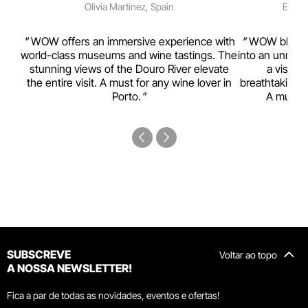
Olivia Martinez, Spain
Emma 
rism,
WOW offers an immersive experience with
WOW blends w
ting
world-class museums and wine tastings. The
into an unmiss
to
stunning views of the Douro River elevate
a visual
top
the entire visit. A must for any wine lover in
breathtaking v
Porto.
A must-s
SUBSCREVE
Voltar ao topo
A NOSSA NEWSLETTER!
Fica a par de todas as novidades, eventos e ofertas!