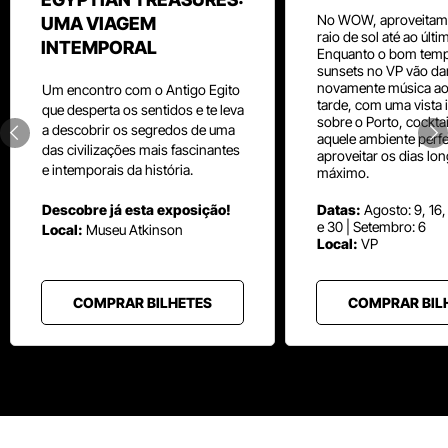
No WOW, aproveitam
UMA VIAGEM
raio de sol até ao últ
INTEMPORAL
Enquanto o bom temp
sunsets no VP vão da
novamente música aos
Um
encontro com o
Antigo Egito
tarde, com uma vista i
que desperta os sentidos e te leva
sobre o Porto, cocktai
a descobrir os segredos de uma
aquele ambiente perfe
das civilizações mais fascinantes
aproveitar os dias lo
e intemporais da história.
máximo.
Descobre já esta exposição!
Datas:
Agosto: 9, 16,
e 30 | Setembro: 6
Local:
Museu
Atkinson
Local:
VP
COMPRAR BILHETES
COMPRAR BIL