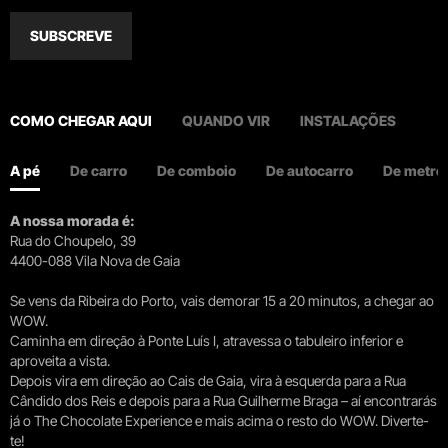
SUBSCREVE
COMO CHEGAR AQUI
QUANDO VIR
INSTALAÇÕES
A pé
De carro
De comboio
De autocarro
De metro
A nossa morada é:
Rua do Choupelo, 39
4400-088 Vila Nova de Gaia
Se vens da Ribeira do Porto, vais demorar 15 a 20 minutos, a chegar ao
WOW.
Caminha em direção à Ponte Luís I, atravessa o tabuleiro inferior e
aproveita a vista.
Depois vira em direção ao Cais de Gaia, vira à esquerda para a Rua
Cândido dos Reis e depois para a Rua Guilherme Braga – aí encontrarás
já o The Chocolate Experience e mais acima o resto do WOW. Diverte-
te!