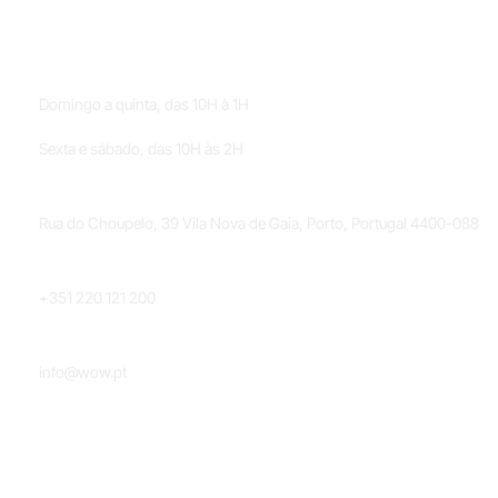
HORÁRIOS
Domingo a quinta, das 10H à 1H
Sexta e sábado, das 10H às 2H
LOCALIZAÇÃO
Rua do Choupelo, 39 Vila Nova de Gaia, Porto, Portugal 4400-088
TELEFONE
+351 220 121 200
EMAIL
info@wow.pt