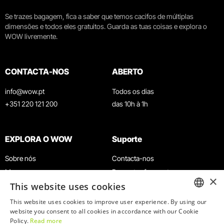
Se trazes bagagem, fica a saber que temos cacifos de múltiplas
dimensões e todos eles gratuitos. Guarda as tuas coisas e explora o
WOW livremente.
CONTACTA-NOS
ABERTO
info@wow.pt
Todos os dias
+351 220 121 200
das 10h à 1h
EXPLORA O WOW
Suporte
Sobre nós
Contacta-nos
Museus
Perguntas frequentes
×
This website uses cookies
Agenda
Termos e Condições
Notícias
Política de privacidade e cookies
This website uses cookies to improve user experience. By using our
ENGLISH
website you consent to all cookies in accordance with our Cookie
Restaurantes
Trabalha connosco
Policy.
Read more