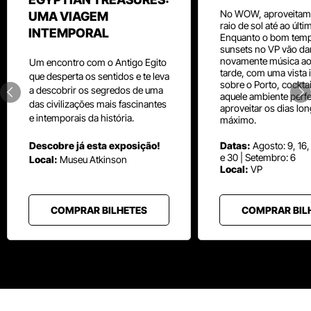
No WOW, aproveitam
UMA VIAGEM
raio de sol até ao últ
INTEMPORAL
Enquanto o bom temp
sunsets no VP vão da
novamente música aos
Um
encontro com o
Antigo Egito
tarde, com uma vista i
que desperta os sentidos e te leva
sobre o Porto, cocktai
a descobrir os segredos de uma
aquele ambiente perfe
das civilizações mais fascinantes
aproveitar os dias lo
e intemporais da história.
máximo.
Descobre já esta exposição!
Datas:
Agosto: 9, 16,
e 30 | Setembro: 6
Local:
Museu
Atkinson
Local:
VP
COMPRAR BILHETES
COMPRAR BIL