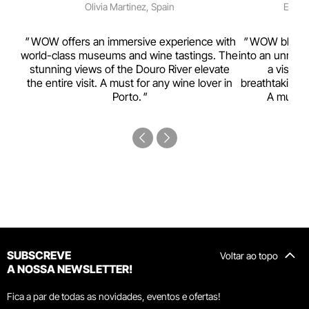
Olivia Martinez, Spain
Emma 
rism,
WOW offers an immersive experience with
WOW blends w
ting
world-class museums and wine tastings. The
into an unmiss
to
stunning views of the Douro River elevate
a visual
top
the entire visit. A must for any wine lover in
breathtaking v
Porto.
A must-s
SUBSCREVE
Voltar ao topo
A NOSSA NEWSLETTER!
Fica a par de todas as novidades, eventos e ofertas!