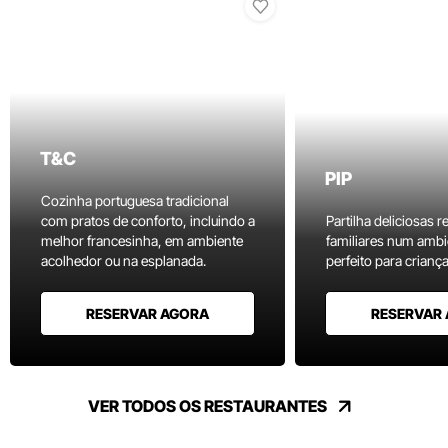
T&C
PIP
Cozinha portuguesa tradicional
com pratos de conforto, incluindo a
Partilha deliciosas r
melhor francesinha, em ambiente
familiares num ambi
acolhedor ou na esplanada.
perfeito para criança
RESERVAR AGORA
RESERVAR
VER TODOS OS RESTAURANTES