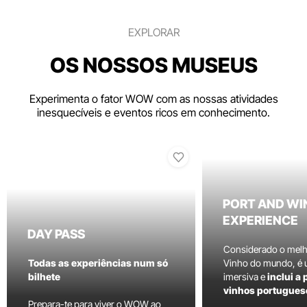
EXPLORAR
OS NOSSOS MUSEUS
Experimenta o fator WOW com as nossas atividades
inesquecíveis e eventos ricos em conhecimento.
PORT AND WI
EXPERIENCE
DAY PASS
Considerado o mel
Todas as experiências num só
Vinho do mundo, é
bilhete
imersiva e
inclui a
vinhos portugues
Prepara-te para viver o WOW ao