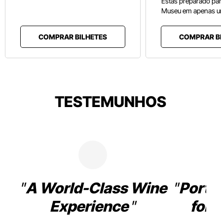
Estás preparado pa
Museu em apenas u
COMPRAR BILHETES
COMPRAR B
TESTEMUNHOS
A World-Class Wine
Porto
Experience
for 