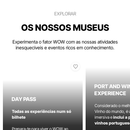
EXPLORAR
OS NOSSOS MUSEUS
Experimenta o fator WOW com as nossas atividades
inesquecíveis e eventos ricos em conhecimento.
PORT AND WI
EXPERIENCE
DAY PASS
Considerado o mel
Todas as experiências num só
Vinho do mundo, é
bilhete
imersiva e
inclui a
vinhos portugues
Prepara-te para viver o WOW ao