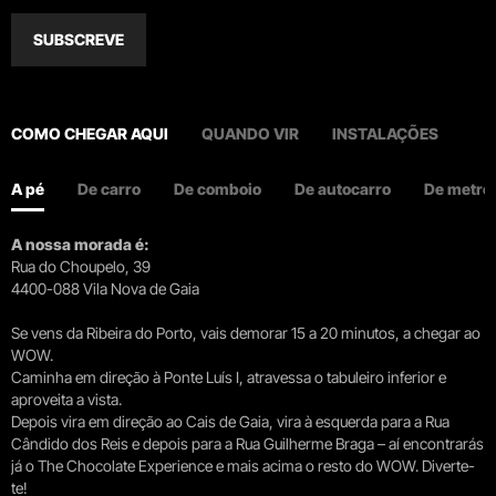
SUBSCREVE
COMO CHEGAR AQUI
QUANDO VIR
INSTALAÇÕES
A pé
De carro
De comboio
De autocarro
De metro
A nossa morada é:
Rua do Choupelo, 39
4400-088 Vila Nova de Gaia
Se vens da Ribeira do Porto, vais demorar 15 a 20 minutos, a chegar ao
WOW.
Caminha em direção à Ponte Luís I, atravessa o tabuleiro inferior e
aproveita a vista.
Depois vira em direção ao Cais de Gaia, vira à esquerda para a Rua
Cândido dos Reis e depois para a Rua Guilherme Braga – aí encontrarás
já o The Chocolate Experience e mais acima o resto do WOW. Diverte-
te!