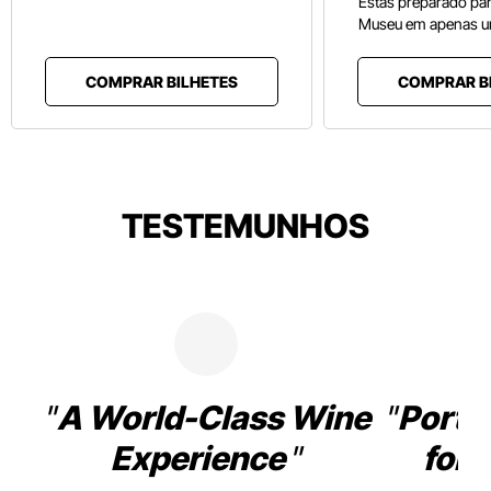
Estás preparado pa
Museu em apenas u
COMPRAR BILHETES
COMPRAR B
TESTEMUNHOS
A World-Class Wine
Porto
Experience
for 