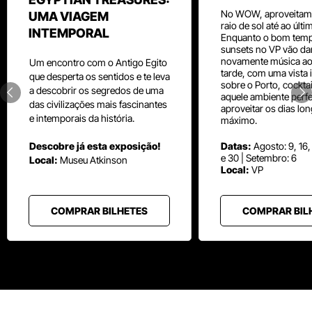
No WOW, aproveitam
UMA VIAGEM
raio de sol até ao últ
INTEMPORAL
Enquanto o bom temp
sunsets no VP vão da
novamente música aos
Um
encontro com o
Antigo Egito
tarde, com uma vista i
que desperta os sentidos e te leva
sobre o Porto, cocktai
a descobrir os segredos de uma
aquele ambiente perfe
das civilizações mais fascinantes
aproveitar os dias lo
e intemporais da história.
máximo.
Descobre já esta exposição!
Datas:
Agosto: 9, 16,
e 30 | Setembro: 6
Local:
Museu
Atkinson
Local:
VP
COMPRAR BILHETES
COMPRAR BIL