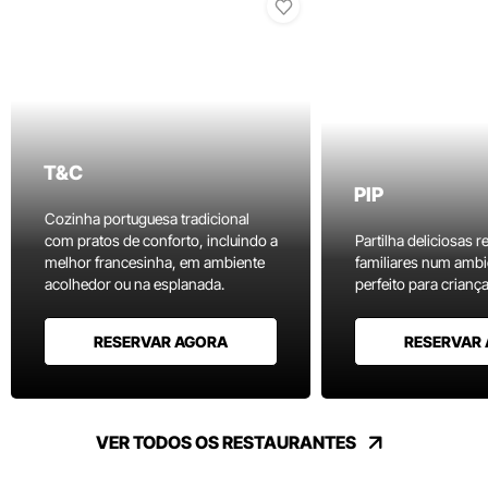
T&C
PIP
Cozinha portuguesa tradicional
com pratos de conforto, incluindo a
Partilha deliciosas r
melhor francesinha, em ambiente
familiares num ambi
acolhedor ou na esplanada.
perfeito para criança
RESERVAR AGORA
RESERVAR
VER TODOS OS RESTAURANTES