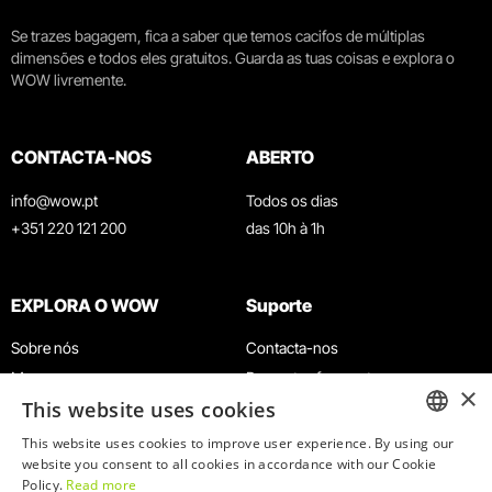
Se trazes bagagem, fica a saber que temos cacifos de múltiplas
dimensões e todos eles gratuitos. Guarda as tuas coisas e explora o
WOW livremente.
CONTACTA-NOS
ABERTO
info@wow.pt
Todos os dias
+351 220 121 200
das 10h à 1h
EXPLORA O WOW
Suporte
Sobre nós
Contacta-nos
Museus
Perguntas frequentes
×
This website uses cookies
Agenda
Termos e Condições
Notícias
Política de privacidade e cookies
This website uses cookies to improve user experience. By using our
ENGLISH
website you consent to all cookies in accordance with our Cookie
Restaurantes
Trabalha connosco
Policy.
Read more