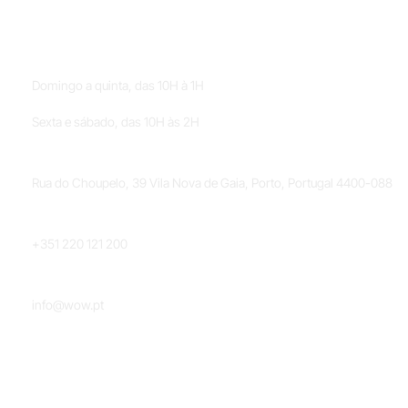
HORÁRIOS
Domingo a quinta, das 10H à 1H
Sexta e sábado, das 10H às 2H
LOCALIZAÇÃO
Rua do Choupelo, 39 Vila Nova de Gaia, Porto, Portugal 4400-088
TELEFONE
+351 220 121 200
EMAIL
info@wow.pt