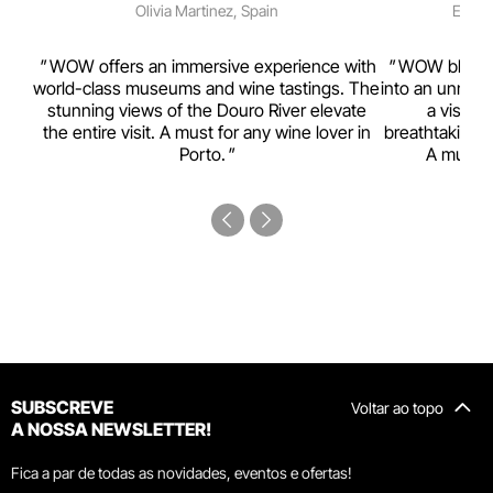
Olivia Martinez, Spain
Emma 
rism,
WOW offers an immersive experience with
WOW blends w
ting
world-class museums and wine tastings. The
into an unmiss
to
stunning views of the Douro River elevate
a visual
top
the entire visit. A must for any wine lover in
breathtaking v
Porto.
A must-s
SUBSCREVE
Voltar ao topo
A NOSSA NEWSLETTER!
Fica a par de todas as novidades, eventos e ofertas!