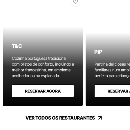
T&C
PIP
Cozinha portuguesa tradicional
com pratos de conforto, incluindo a
Partilha deliciosas r
melhor francesinha, em ambiente
familiares num ambi
acolhedor ou na esplanada.
perfeito para criança
RESERVAR AGORA
RESERVAR
VER TODOS OS RESTAURANTES