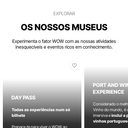
EXPLORAR
OS NOSSOS MUSEUS
Experimenta o fator WOW com as nossas atividades
inesquecíveis e eventos ricos em conhecimento.
PORT AND WI
EXPERIENCE
DAY PASS
Considerado o mel
Todas as experiências num só
Vinho do mundo, é
bilhete
imersiva e
inclui a
vinhos portugues
Prepara-te para viver o WOW ao