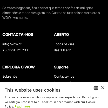
Se trazes bagagem, fica a saber que temos cacifos de múltiplas
dimensões e todos eles gratuitos. Guarda as tuas coisas e explora o
WOW livremente.
CONTACTA-NOS
ABERTO
info@wow.pt
Todos os dias
+351 220 121 200
das 10h à 1h
EXPLORA O WOW
Suporte
Sobre nós
Contacta-nos
Museus
Perguntas frequentes
×
This website uses cookies
Agenda
Termos e Condições
Notícias
Política de privacidade e cookies
This website uses cookies to improve user experience. By using our
ENGLISH
website you consent to all cookies in accordance with our Cookie
Restaurantes
Trabalha connosco
Policy.
Read more