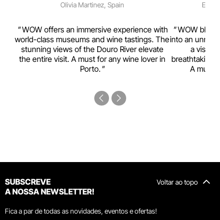
Olivia Martinez, Spain
Emma 
rism,
WOW offers an immersive experience with
WOW blends w
ting
world-class museums and wine tastings. The
into an unmiss
to
stunning views of the Douro River elevate
a visual
top
the entire visit. A must for any wine lover in
breathtaking v
Porto.
A must-s
SUBSCREVE
Voltar ao topo
A NOSSA NEWSLETTER!
Fica a par de todas as novidades, eventos e ofertas!