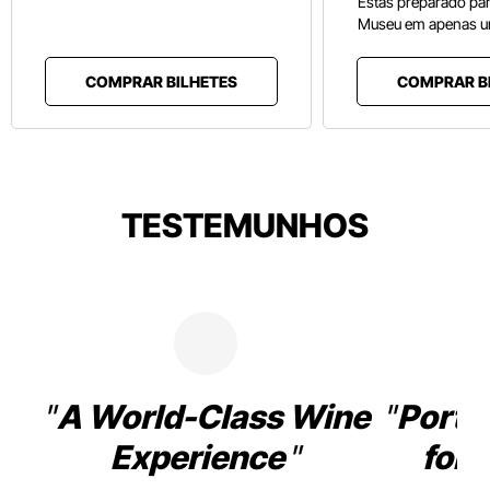
Estás preparado pa
Museu em apenas u
COMPRAR BILHETES
COMPRAR B
TESTEMUNHOS
A World-Class Wine
Porto
Experience
for 