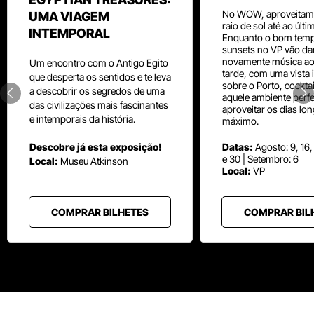
No WOW, aproveitam
UMA VIAGEM
raio de sol até ao últ
INTEMPORAL
Enquanto o bom temp
sunsets no VP vão da
novamente música aos
Um
encontro com o
Antigo Egito
tarde, com uma vista i
que desperta os sentidos e te leva
sobre o Porto, cocktai
a descobrir os segredos de uma
aquele ambiente perfe
das civilizações mais fascinantes
aproveitar os dias lo
e intemporais da história.
máximo.
Descobre já esta exposição!
Datas:
Agosto: 9, 16,
e 30 | Setembro: 6
Local:
Museu
Atkinson
Local:
VP
COMPRAR BILHETES
COMPRAR BIL