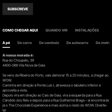
SUBSCREVE
COMO CHEGAR AQUI
QUANDO VIR
INSTALAÇÕES
A pé
De carro
De comboio
De autocarro
De metro
A nossa morada é:
Rua do Choupelo, 39
4400-088 Vila Nova de Gaia
Se vens da Ribeira do Porto, vais demorar 15 a 20 minutos, a chegar ao
WOW.
Caminha em direção à Ponte Luís I, atravessa o tabuleiro inferior e
aproveita a vista.
Depois vira em direção ao Cais de Gaia, vira à esquerda para a Rua
Cândido dos Reis e depois para a Rua Guilherme Braga – aí encontrarás
já o The Chocolate Experience e mais acima o resto do WOW. Diverte-
te!