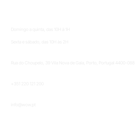
HORÁRIOS
Domingo a quinta, das 10H à 1H
Sexta e sábado, das 10H às 2H
LOCALIZAÇÃO
Rua do Choupelo, 39 Vila Nova de Gaia, Porto, Portugal 4400-088
TELEFONE
+351 220 121 200
EMAIL
info@wow.pt